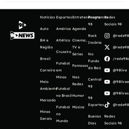
Notícias
Esportes
Entretenimento
Programas
Redes
98
Sociais 98
Auto
América
Agenda
Rock
@rede98o
BH e
Atlético
Cinema,
Insônia
Região
TV e
@rede98o
Cruzeiro
Séries
No
Brasil
/rede98o
Fundo
Futebol
Famosos
do Baú
Carreira
em
@98live
Minas
Nas
Central
Meio
@98livee
Redes
98
Ambiente
Futebol
@98live
no Brasil
Humor
98
Mercado
Esportes
@rede98o
Futebol
Música
Minas
no
Buenos
Redes
Gerais
Mundo
Días
Sociais 98