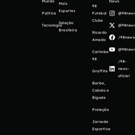
Mundo
News
Mais
98
Esportes
Política
Futebol
@98newso
Clube
Seleção
Tecnologia
@98newso
Brasileira
Ricardo
/98newso
Amado
@98newso
Catimba
98
/98-
news-
Graffite
oficial
Barba,
Cabelo e
Bigode
Preleção
Jornada
Esportiva