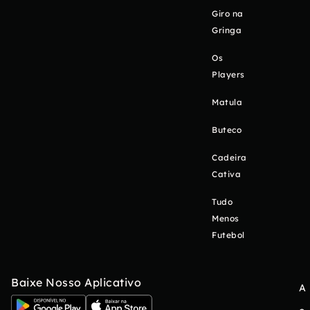
Giro na
Gringa
Os
Players
Matula
Buteco
Cadeira
Cativa
Tudo
Menos
Futebol
Baixe Nosso Aplicativo
A