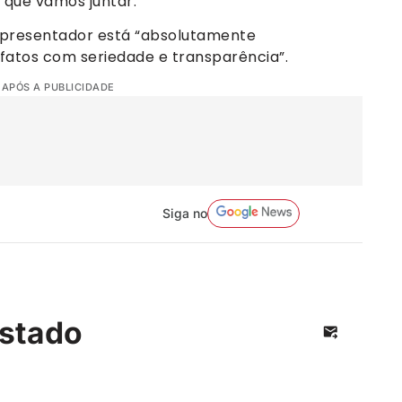
 que vamos juntar.”
apresentador está “absolutamente
atos com seriedade e transparência”.
 APÓS A PUBLICIDADE
Siga no
stado