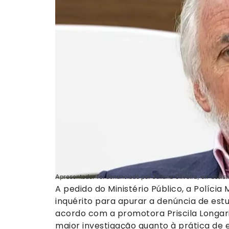
Apresentador foi denunciado por Juliana Oliveira, ex-assis
A pedido do Ministério Público, a Polícia 
inquérito para apurar a denúncia de est
acordo com a promotora Priscila Longar
maior investigação quanto à prática de e