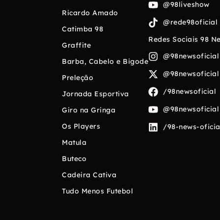
@98liveshow
Ricardo Amado
@rede98oficial
Catimba 98
Redes Sociais 98 N
Graffite
@98newsoficial
Barba, Cabelo e Bigode
@98newsoficial
Preleção
/98newsoficial
Jornada Esportiva
@98newsoficial
Giro na Gringa
Os Players
/98-news-oficia
Matula
Buteco
Cadeira Cativa
Tudo Menos Futebol