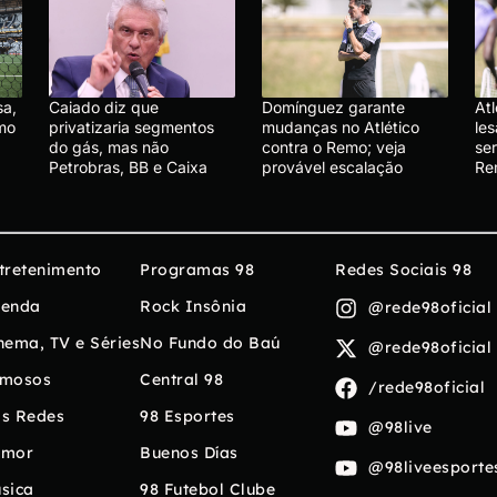
sa,
Caiado diz que
Domínguez garante
At
emo
privatizaria segmentos
mudanças no Atlético
le
do gás, mas não
contra o Remo; veja
se
Petrobras, BB e Caixa
provável escalação
R
tretenimento
Programas 98
Redes Sociais 98
enda
Rock Insônia
@rede98oficial
nema, TV e Séries
No Fundo do Baú
@rede98oficial
mosos
Central 98
/rede98oficial
s Redes
98 Esportes
@98live
umor
Buenos Días
@98liveesporte
sica
98 Futebol Clube