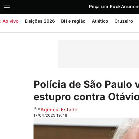
Peça um Rock
Anuncie
Ao vivo
Eleições 2026
BH e região
Atlético
Cruzeiro
Polícia de São Paulo 
estupro contra Otávi
Por
Agência Estado
17/04/2025
19:48