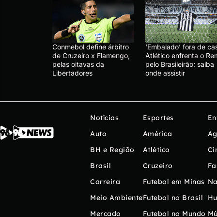
Conmebol define árbitro
‘Embalado’ fora de ca
de Cruzeiro x Flamengo,
Atlético enfrenta o R
pelas oitavas da
pelo Brasileirão; saiba
Libertadores
onde assistir
Notícias
Esportes
En
Auto
América
Ag
BH e Região
Atlético
Ci
Brasil
Cruzeiro
Fa
Carreira
Futebol em Minas
Na
Meio Ambiente
Futebol no Brasil
H
Mercado
Futebol no Mundo
Mú