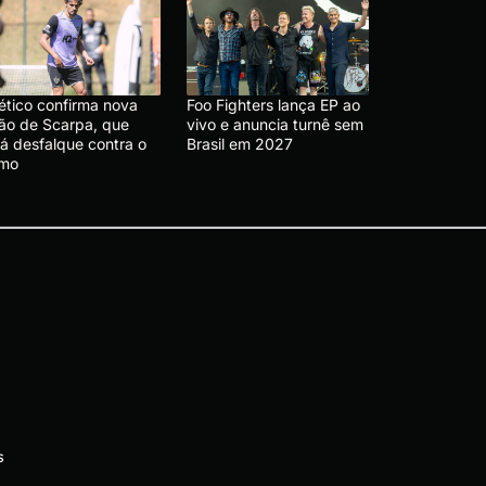
lético confirma nova
Foo Fighters lança EP ao
são de Scarpa, que
vivo e anuncia turnê sem
rá desfalque contra o
Brasil em 2027
emo
s