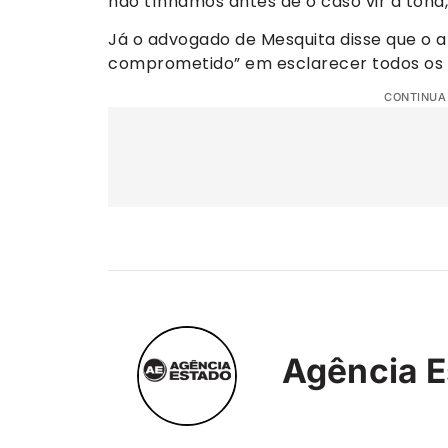
não tínhamos antes de o caso vir à tona,
Já o advogado de Mesquita disse que o 
comprometido” em esclarecer todos os f
CONTINUA
Agência E