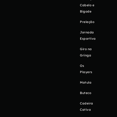
Cabelo e
Bigode
Preleção
Jornada
Esportiva
Giro na
Gringa
Os
Players
Matula
Buteco
Cadeira
Cativa