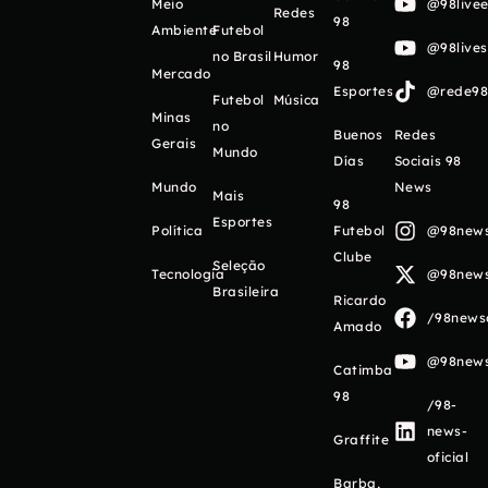
Meio
@98livee
Redes
98
Ambiente
Futebol
@98live
no Brasil
Humor
98
Mercado
Esportes
@rede98o
Futebol
Música
Minas
no
Buenos
Redes
Gerais
Mundo
Días
Sociais 98
Mundo
News
Mais
98
Esportes
Política
Futebol
@98newso
Clube
Seleção
Tecnologia
@98newso
Brasileira
Ricardo
/98newso
Amado
@98newso
Catimba
98
/98-
news-
Graffite
oficial
Barba,