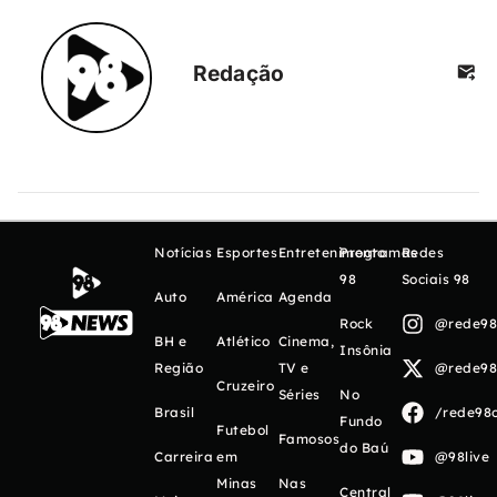
Redação
Notícias
Esportes
Entretenimento
Programas
Redes
98
Sociais 98
Auto
América
Agenda
Rock
@rede98o
BH e
Atlético
Cinema,
Insônia
Região
TV e
@rede98o
Cruzeiro
Séries
No
Brasil
/rede98o
Fundo
Futebol
Famosos
do Baú
Carreira
em
@98live
Minas
Nas
Central