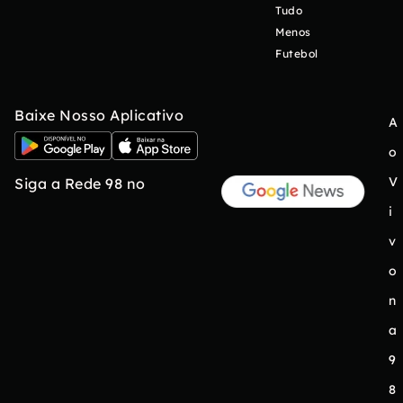
Tudo
Menos
Futebol
Baixe Nosso Aplicativo
A
o
V
Siga a Rede 98 no
i
v
o
n
a
9
8