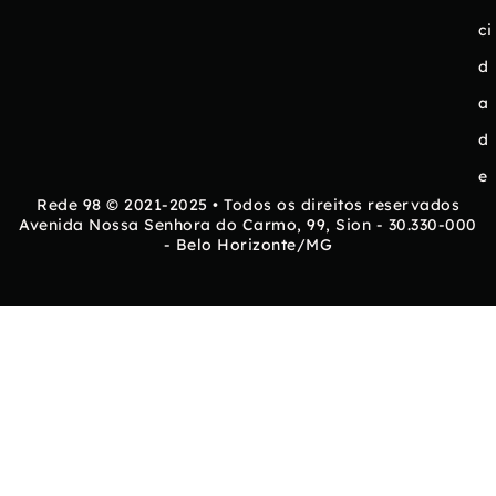
ci
d
a
d
e
Rede 98 © 2021-2025 • Todos os direitos reservados
Avenida Nossa Senhora do Carmo, 99, Sion - 30.330-000
- Belo Horizonte/MG