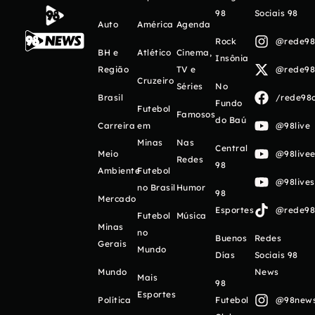
98
Sociais 98
Auto
América
Agenda
Rock
@rede98o
BH e
Atlético
Cinema,
Insônia
Região
TV e
@rede98o
Cruzeiro
Séries
No
Brasil
/rede98o
Fundo
Futebol
Famosos
do Baú
Carreira
em
@98live
Minas
Nas
Central
Meio
@98livee
Redes
98
Ambiente
Futebol
@98live
no Brasil
Humor
98
Mercado
Esportes
@rede98o
Futebol
Música
Minas
no
Buenos
Redes
Gerais
Mundo
Días
Sociais 98
Mundo
News
Mais
98
Esportes
Política
Futebol
@98newso