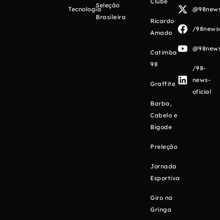
Clube
Seleção
Tecnologia
@98newso
Brasileira
Ricardo
/98newso
Amado
@98newso
Catimba
98
/98-
news-
Graffite
oficial
Barba,
Cabelo e
Bigode
Preleção
Jornada
Esportiva
Giro na
Gringa