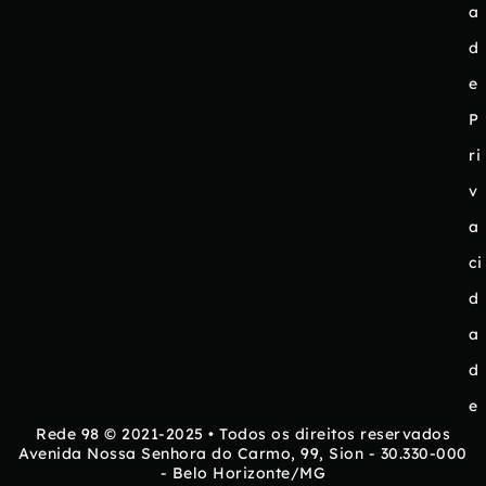
a
d
e
P
ri
v
a
ci
d
a
d
e
Rede 98 © 2021-2025 • Todos os direitos reservados
Avenida Nossa Senhora do Carmo, 99, Sion - 30.330-000
- Belo Horizonte/MG