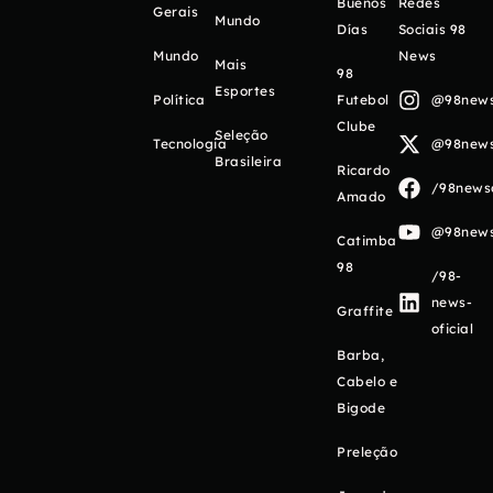
Buenos
Redes
Gerais
Mundo
Días
Sociais 98
Mundo
News
Mais
98
Esportes
Política
Futebol
@98newso
Clube
Seleção
Tecnologia
@98newso
Brasileira
Ricardo
/98newso
Amado
@98newso
Catimba
98
/98-
news-
Graffite
oficial
Barba,
Cabelo e
Bigode
Preleção