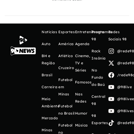
Notícias
Esportes
Entretenimento
Programas
Redes
98
Sociais 98
Auto
América
Agenda
Rock
@rede98o
BH e
Atlético
Cinema,
Insônia
Região
TV e
@rede98o
Cruzeiro
Séries
No
Brasil
/rede98o
Fundo
Futebol
Famosos
do Baú
Carreira
em
@98live
Minas
Nas
Central
Meio
@98livee
Redes
98
Ambiente
Futebol
@98live
no Brasil
Humor
98
Mercado
Esportes
@rede98o
Futebol
Música
Minas
no