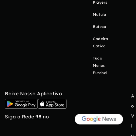
Players
Matula
Buteco
Cadeira
Cativa
Tudo
Menos
Futebol
Baixe Nosso Aplicativo
A
o
V
Siga a Rede 98 no
i