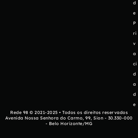
d
e
P
ri
v
a
ci
d
a
d
e
Rede 98 © 2021-2025 • Todos os direitos reservados
Avenida Nossa Senhora do Carmo, 99, Sion - 30.330-000
- Belo Horizonte/MG