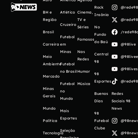
Rock
@rede98o
BH e
Atlético
Cinema,
Insônia
Região
TV e
@rede98o
Cruzeiro
Séries
No
Brasil
/rede98o
Fundo
Futebol
Famosos
do Baú
Carreira
em
@98live
Minas
Nas
Central
Meio
@98livee
Redes
98
Ambiente
Futebol
@98live
no Brasil
Humor
98
Mercado
Esportes
@rede98o
Futebol
Música
Minas
no
Buenos
Redes
Gerais
Mundo
Días
Sociais 98
Mundo
News
Mais
98
Esportes
Política
Futebol
@98newso
Clube
Seleção
Tecnologia
@98newso
Brasileira