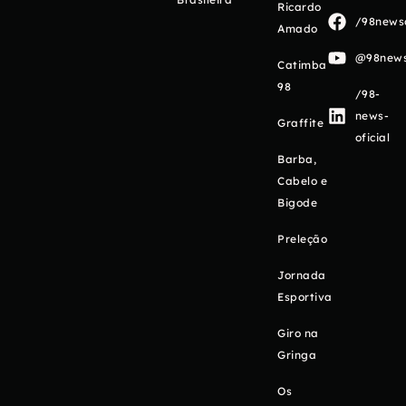
Ricardo
/98newso
Amado
@98newso
Catimba
98
/98-
news-
Graffite
oficial
Barba,
Cabelo e
Bigode
Preleção
Jornada
Esportiva
Giro na
Gringa
Os