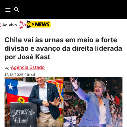
Ao vivo
Chile vai às urnas em meio a forte
divisão e avanço da direita liderada
por José Kast
Agência Estado
Por
12/12/2025
09:44
A polarização nas eleições do Chile expõem o que está em jogo após 70% dos