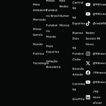
Minas
Nas
Central
Meio
@98livee
Redes
98
Ambiente
Futebol
@98live
no Brasil
Humor
98
Mercado
Esportes
@rede98o
Futebol
Música
Minas
no
Buenos
Redes
Gerais
Mundo
Días
Sociais 98
Mundo
News
Mais
98
Esportes
Política
Futebol
@98newso
Clube
Seleção
Tecnologia
@98newso
Brasileira
Ricardo
/98newso
Amado
@98newso
Catimba
98
/98-
news-
Graffite
oficial