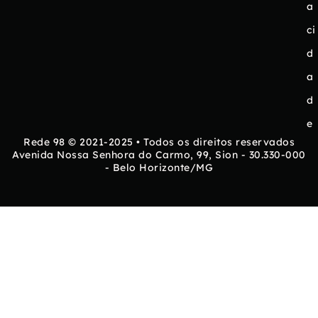
a
ci
d
a
d
e
Rede 98 © 2021-2025 • Todos os direitos reservados
Avenida Nossa Senhora do Carmo, 99, Sion - 30.330-000
- Belo Horizonte/MG