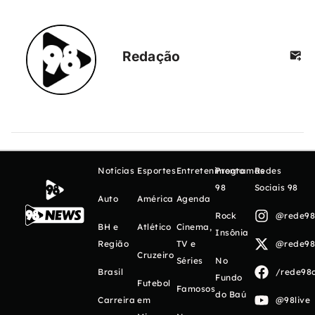
Redação
Notícias
Esportes
Entretenimento
Programas
Redes
98
Sociais 98
Auto
América
Agenda
Rock
@rede98o
BH e
Atlético
Cinema,
Insônia
Região
TV e
@rede98o
Cruzeiro
Séries
No
Brasil
/rede98o
Fundo
Futebol
Famosos
do Baú
Carreira
em
@98live