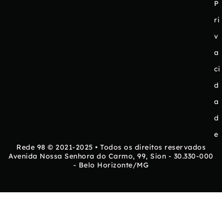
P
ri
v
a
ci
d
a
d
e
Rede 98 © 2021-2025 • Todos os direitos reservados
Avenida Nossa Senhora do Carmo, 99, Sion - 30.330-000
- Belo Horizonte/MG