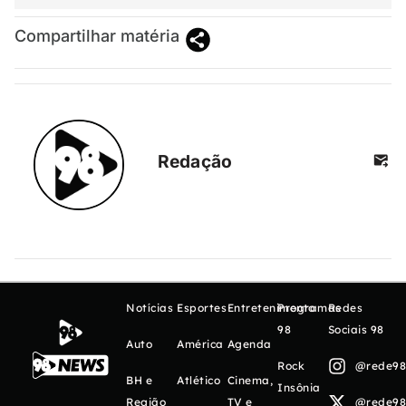
Compartilhar matéria
Redação
Notícias
Esportes
Entretenimento
Programas
Redes
98
Sociais 98
Auto
América
Agenda
Rock
@rede98o
BH e
Atlético
Cinema,
Insônia
Região
TV e
@rede98o