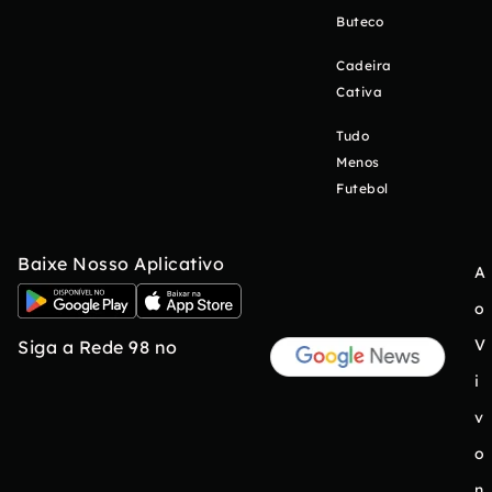
Buteco
Cadeira
Cativa
Tudo
Menos
Futebol
Baixe Nosso Aplicativo
A
o
V
Siga a Rede 98 no
i
v
o
n