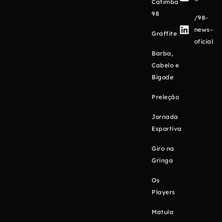
Catimba
98
/98-
news-
Graffite
oficial
Barba,
Cabelo e
Bigode
Preleção
Jornada
Esportiva
Giro na
Gringa
Os
Players
Matula