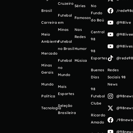
Cruzeiro
Séries
No
Brasil
/rede98o
Fundo
Futebol
Famosos
do Baú
Carreira
em
@98live
Minas
Nas
Central
Meio
@98livee
Redes
98
Ambiente
Futebol
@98live
no Brasil
Humor
98
Mercado
Esportes
@rede98o
Futebol
Música
Minas
no
Buenos
Redes
Gerais
Mundo
Días
Sociais 98
Mundo
News
Mais
98
Esportes
Política
Futebol
@98newso
Clube
Seleção
Tecnologia
@98newso
Brasileira
Ricardo
/98newso
Amado
@98newso