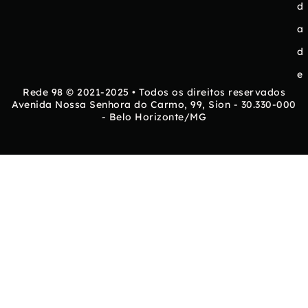
d
a
d
e
Rede 98 © 2021-2025 • Todos os direitos reservados
Avenida Nossa Senhora do Carmo, 99, Sion - 30.330-000
- Belo Horizonte/MG