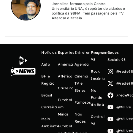
Jornalista formado pelo Centro
Universitário UNA, é repórter de cidades e
política da 98FM. Tem passagens pela TV
Alterosa e Itatiaia.
Notícias
Esportes
Entretenimento
Programas
Redes
98
Sociais 98
Auto
América
Agenda
Rock
@rede98o
BH e
Atlético
Cinema,
Insônia
Região
TV e
@rede98o
Cruzeiro
Séries
No
Brasil
/rede98o
Fundo
Futebol
Famosos
do Baú
Carreira
em
@98live
Minas
Nas
Central
Meio
@98livee
Redes
98
Ambiente
Futebol
@98live