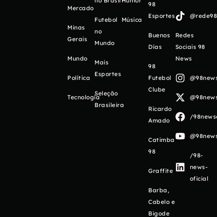
no Brasil
Humor
98
Mercado
Esportes
@rede98o
Futebol
Música
Minas
no
Buenos
Redes
Gerais
Mundo
Días
Sociais 98
Mundo
News
Mais
98
Esportes
Política
Futebol
@98newso
Clube
Seleção
Tecnologia
@98newso
Brasileira
Ricardo
/98newso
Amado
@98newso
Catimba
98
/98-
news-
Graffite
oficial
Barba,
Cabelo e
Bigode