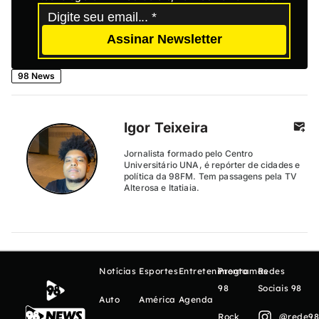
Assinar Newsletter
98 News
Igor Teixeira
Jornalista formado pelo Centro
Universitário UNA, é repórter de cidades e
política da 98FM. Tem passagens pela TV
Alterosa e Itatiaia.
Notícias
Esportes
Entretenimento
Programas
Redes
98
Sociais 98
Auto
América
Agenda
Rock
@rede98o