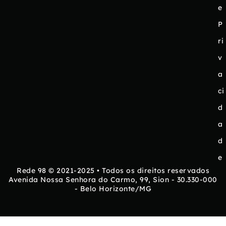
e
P
ri
v
a
ci
d
a
d
e
Rede 98 © 2021-2025 • Todos os direitos reservados
Avenida Nossa Senhora do Carmo, 99, Sion - 30.330-000
- Belo Horizonte/MG