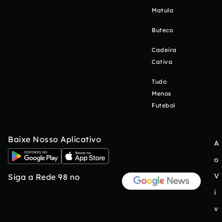
Matula
Buteco
Cadeira
Cativa
Tudo
Menos
Futebol
Baixe Nosso Aplicativo
A
o
V
Siga a Rede 98 no
i
v