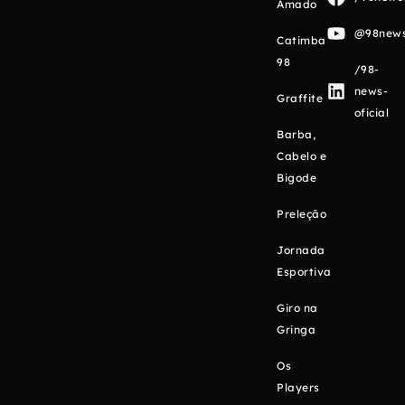
Amado
@98newso
Catimba
98
/98-
news-
Graffite
oficial
Barba,
Cabelo e
Bigode
Preleção
Jornada
Esportiva
Giro na
Gringa
Os
Players