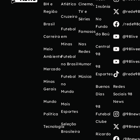
BH e
Atlético
Cinema,
Insônia
Região
TV e
@rede98o
Cruzeiro
Séries
No
Brasil
/rede98o
Fundo
Futebol
Famosos
do Baú
Carreira
em
@98live
Minas
Nas
Central
Meio
@98livee
Redes
98
Ambiente
Futebol
@98live
no Brasil
Humor
98
Mercado
Esportes
@rede98o
Futebol
Música
Minas
no
Buenos
Redes
Gerais
Mundo
Días
Sociais 98
Mundo
News
Mais
98
Esportes
Política
Futebol
@98newso
Clube
Seleção
Tecnologia
@98newso
Brasileira
Ricardo
/98newso