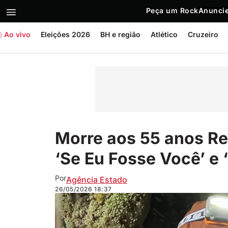
Peça um Rock
Anuncie
Ao vivo
Eleições 2026
BH e região
Atlético
Cruzeiro
Morre aos 55 anos Ren
‘Se Eu Fosse Você’ e 
Por
Agência Estado
26/05/2026
18:37