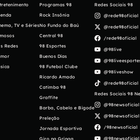
tretenimento
Programas 98
Redes Sociais 98
enda
Rock Insônia
@rede98oficial
nema, TV e Séries
No Fundo do Baú
@rede98oficial
mosos
Central 98
/rede98oficial
s Redes
98 Esportes
@98live
umor
Buenos Días
@98liveesporte
sica
98 Futebol Clube
@98liveshow
Ricardo Amado
@rede98oficial
Catimba 98
Redes Sociais 98 N
Graffite
@98newsoficial
Barba, Cabelo e Bigode
@98newsoficial
Preleção
/98newsoficial
Jornada Esportiva
@98newsoficial
Giro na Gringa