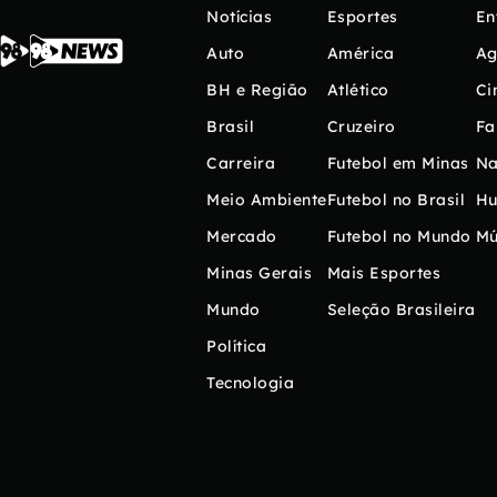
Notícias
Esportes
En
Auto
América
Ag
BH e Região
Atlético
Ci
Brasil
Cruzeiro
Fa
Carreira
Futebol em Minas
Na
Meio Ambiente
Futebol no Brasil
H
Mercado
Futebol no Mundo
Mú
Minas Gerais
Mais Esportes
Mundo
Seleção Brasileira
Política
Tecnologia