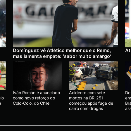
Domínguez vê Atlético melhor que o Remo,
At
mas lamenta empate: ‘sabor muito amargo’
Iván Román é anunciado
Acidente com sete
De 
lo
como novo reforço do
mortos na BR-251
en
a
Colo-Colo, do Chile
começou após fuga de
Bra
carro com drogas
ass