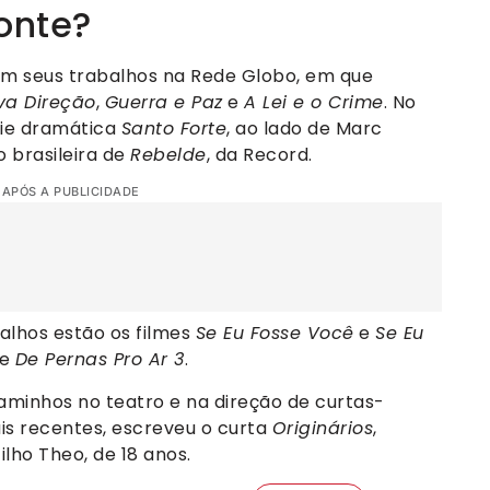
onte?
em seus trabalhos na Rede Globo, em que
va Direção
,
Guerra e Paz
e
A Lei e o Crime
. No
rie dramática
Santo Forte
, ao lado de Marc
 brasileira de
Rebelde
, da Record.
 APÓS A PUBLICIDADE
alhos estão os filmes
Se Eu Fosse Você
e
Se Eu
e
De Pernas Pro Ar 3
.
aminhos no teatro e na direção de curtas-
s recentes, escreveu o curta
Originários
,
filho Theo, de 18 anos.