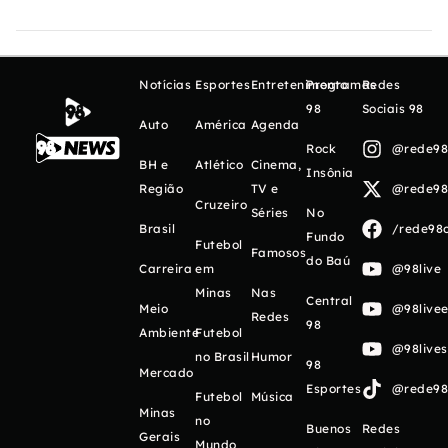
Notícias
Esportes
Entretenimento
Programas
Redes
98
Sociais 98
Auto
América
Agenda
Rock
@rede98o
BH e
Atlético
Cinema,
Insônia
Região
TV e
@rede98o
Cruzeiro
Séries
No
Brasil
/rede98o
Fundo
Futebol
Famosos
do Baú
Carreira
em
@98live
Minas
Nas
Central
Meio
@98livee
Redes
98
Ambiente
Futebol
@98live
no Brasil
Humor
98
Mercado
Esportes
@rede98o
Futebol
Música
Minas
no
Buenos
Redes
Gerais
Mundo