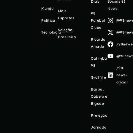
Días
Sociais 98
Mundo
News
Mais
98
Esportes
Política
Futebol
@98newso
Clube
Seleção
Tecnologia
@98newso
Brasileira
Ricardo
/98newso
Amado
@98newso
Catimba
98
/98-
news-
Graffite
oficial
Barba,
Cabelo e
Bigode
Preleção
Jornada