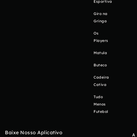
Esportiva
Giro na
Gringa
Os
Players
Matula
Buteco
Cadeira
Cativa
Tudo
Menos
Futebol
Baixe Nosso Aplicativo
A