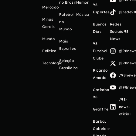
no Brasil
Humor
98
Mercado
Esportes
@rede98o
Futebol
Música
Minas
no
Buenos
Redes
Gerais
Mundo
Días
Sociais 98
Mundo
News
Mais
98
Esportes
Política
Futebol
@98newso
Clube
Seleção
Tecnologia
@98newso
Brasileira
Ricardo
/98newso
Amado
@98newso
Catimba
98
/98-
news-
Graffite
oficial
Barba,
Cabelo e
Bigode