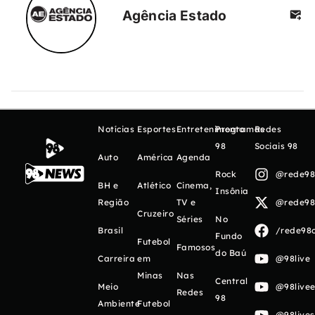
Agência Estado
Notícias
Esportes
Entretenimento
Programas
Redes
98
Sociais 98
Auto
América
Agenda
Rock
@rede98o
BH e
Atlético
Cinema,
Insônia
Região
TV e
@rede98o
Cruzeiro
Séries
No
Brasil
/rede98o
Fundo
Futebol
Famosos
do Baú
Carreira
em
@98live
Minas
Nas
Central
Meio
@98livee
Redes
98
Ambiente
Futebol
@98live