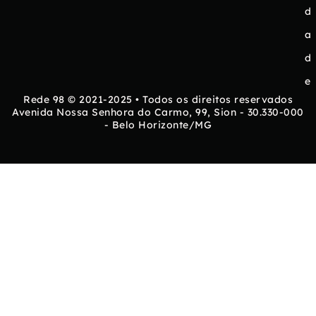
d
a
d
e
Rede 98 © 2021-2025 • Todos os direitos reservados
Avenida Nossa Senhora do Carmo, 99, Sion - 30.330-000
- Belo Horizonte/MG