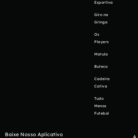
Esportiva
Giro na
Gringa
Os
Players
Matula
Buteco
Cadeira
Cativa
Tudo
Menos
Futebol
Baixe Nosso Aplicativo
A