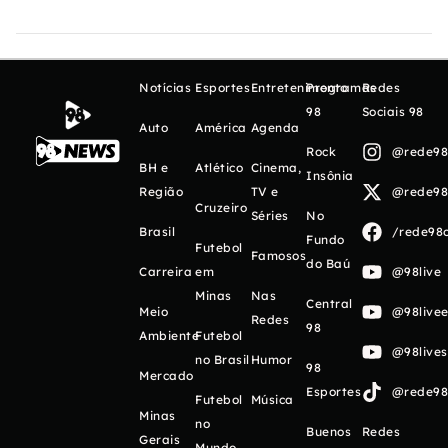
Notícias
Esportes
Entretenimento
Programas
Redes
98
Sociais 98
Auto
América
Agenda
Rock
@rede98o
BH e
Atlético
Cinema,
Insônia
Região
TV e
@rede98o
Cruzeiro
Séries
No
Brasil
/rede98o
Fundo
Futebol
Famosos
do Baú
Carreira
em
@98live
Minas
Nas
Central
Meio
@98livee
Redes
98
Ambiente
Futebol
@98live
no Brasil
Humor
98
Mercado
Esportes
@rede98o
Futebol
Música
Minas
no
Buenos
Redes
Gerais
Mundo