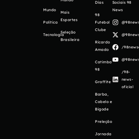
Días
Sociais 98
Mundo
News
Mais
98
Esportes
Política
Futebol
@98newso
Clube
Seleção
Tecnologia
@98newso
Brasileira
Ricardo
/98newso
Amado
@98newso
Catimba
98
/98-
news-
Graffite
oficial
Barba,
Cabelo e
Bigode
Preleção
Jornada