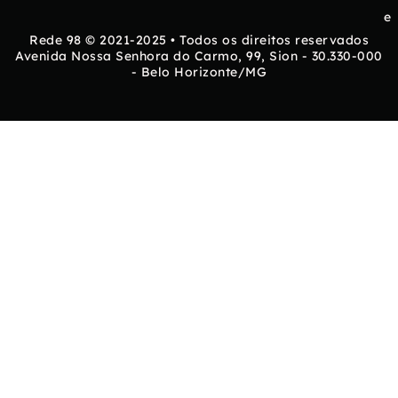
e
Rede 98 © 2021-2025 • Todos os direitos reservados
Avenida Nossa Senhora do Carmo, 99, Sion - 30.330-000
- Belo Horizonte/MG