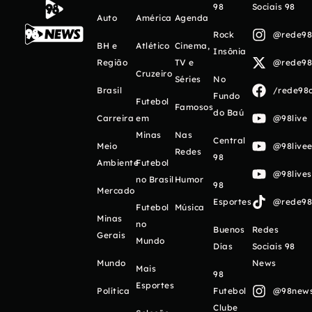
98
Sociais 98
Auto
América
Agenda
Rock
@rede98o
BH e
Atlético
Cinema,
Insônia
Região
TV e
@rede98o
Cruzeiro
Séries
No
Brasil
/rede98o
Fundo
Futebol
Famosos
do Baú
Carreira
em
@98live
Minas
Nas
Central
Meio
@98livee
Redes
98
Ambiente
Futebol
@98live
no Brasil
Humor
98
Mercado
Esportes
@rede98o
Futebol
Música
Minas
no
Buenos
Redes
Gerais
Mundo
Días
Sociais 98
Mundo
News
Mais
98
Esportes
Política
Futebol
@98newso
Clube