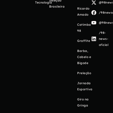
Seleção
Tecnologia
@98newso
Brasileira
Ricardo
/98newso
Amado
@98newso
Catimba
98
/98-
news-
Graffite
oficial
Barba,
Cabelo e
Bigode
Preleção
Jornada
Esportiva
Giro na
Gringa