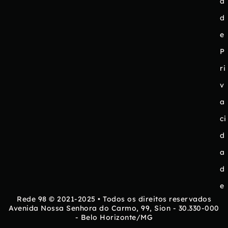
a
d
e
P
ri
v
a
ci
d
a
d
e
Rede 98 © 2021-2025 • Todos os direitos reservados
Avenida Nossa Senhora do Carmo, 99, Sion - 30.330-000
- Belo Horizonte/MG