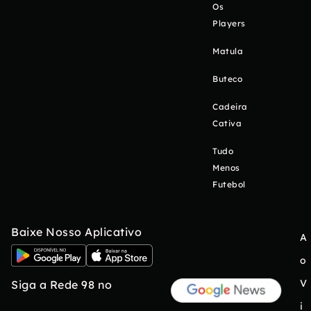
Os
Players
Matula
Buteco
Cadeira
Cativa
Tudo
Menos
Futebol
Baixe Nosso Aplicativo
A
o
V
Siga a Rede 98 no
i