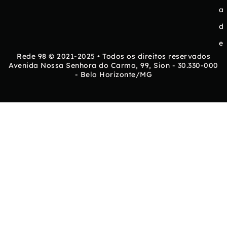
a
d
e
Rede 98 © 2021-2025 • Todos os direitos reservados
Avenida Nossa Senhora do Carmo, 99, Sion - 30.330-000
- Belo Horizonte/MG