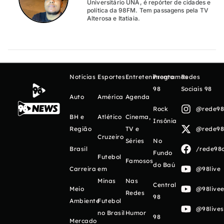
Universitário UNA, é repórter de cidades e
política da 98FM. Tem passagens pela TV
Alterosa e Itatiaia.
Notícias
Esportes
Entretenimento
Programas
Redes
98
Sociais 98
Auto
América
Agenda
Rock
@rede98o
BH e
Atlético
Cinema,
Insônia
Região
TV e
@rede98o
Cruzeiro
Séries
No
Brasil
/rede98o
Fundo
Futebol
Famosos
do Baú
Carreira
em
@98live
Minas
Nas
Central
Meio
@98livee
Redes
98
Ambiente
Futebol
@98live
no Brasil
Humor
98
Mercado