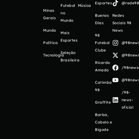
Esportes
@rede98o
Futebol
Música
Minas
no
Buenos
Redes
Gerais
Mundo
Días
Sociais 98
Mundo
News
Mais
98
Esportes
Política
Futebol
@98newso
Clube
Seleção
Tecnologia
@98newso
Brasileira
Ricardo
/98newso
Amado
@98newso
Catimba
98
/98-
news-
Graffite
oficial
Barba,
Cabelo e
Bigode