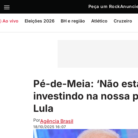
Peça um Rock
Anuncie
Ao vivo
Eleições 2026
BH e região
Atlético
Cruzeiro
Pé-de-Meia: ‘Não es
investindo na nossa p
Lula
Por
Agência Brasil
18/10/2025
16:07