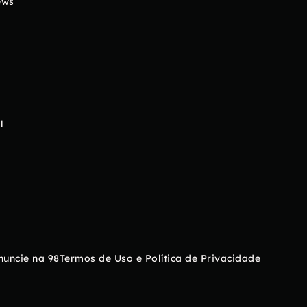
ews
l
nuncie na 98
Termos de Uso e Política de Privacidade