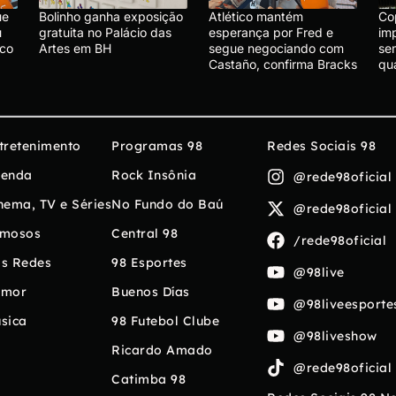
ue
Bolinho ganha exposição
Atlético mantém
Cop
u
gratuita no Palácio das
esperança por Fred e
im
ico
Artes em BH
segue negociando com
se
Castaño, confirma Bracks
qu
tretenimento
Programas 98
Redes Sociais 98
enda
Rock Insônia
@rede98oficial
nema, TV e Séries
No Fundo do Baú
@rede98oficial
mosos
Central 98
/rede98oficial
s Redes
98 Esportes
@98live
umor
Buenos Días
@98liveesporte
sica
98 Futebol Clube
@98liveshow
Ricardo Amado
@rede98oficial
Catimba 98