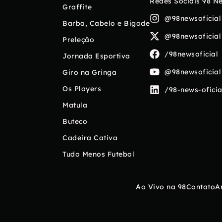
Redes Sociais 98 N
Graffite
@98newsoficial
Barba, Cabelo e Bigode
@98newsoficial
Preleção
/98newsoficial
Jornada Esportiva
@98newsoficial
Giro na Gringa
Os Players
/98-news-oficia
Matula
Buteco
Cadeira Cativa
Tudo Menos Futebol
Ao Vivo na 98
Contato
A