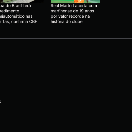
a do Brasil terá
Real Madrid acerta com
pedimento
marfinense de 19 anos
miautomático nas
por valor recorde na
artas, confirma CBF
história do clube
s