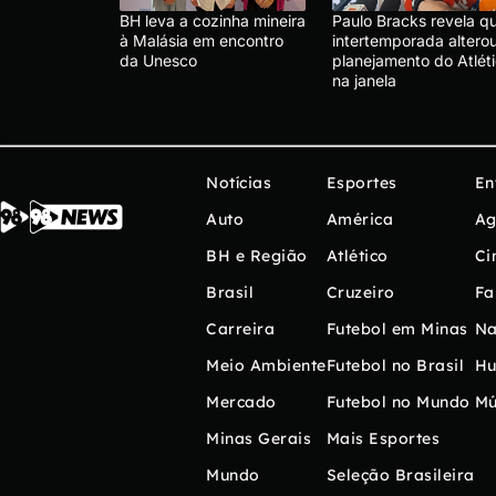
BH leva a cozinha mineira
Paulo Bracks revela q
à Malásia em encontro
intertemporada altero
da Unesco
planejamento do Atlét
na janela
Notícias
Esportes
En
Auto
América
Ag
BH e Região
Atlético
Ci
Brasil
Cruzeiro
Fa
Carreira
Futebol em Minas
Na
Meio Ambiente
Futebol no Brasil
H
Mercado
Futebol no Mundo
Mú
Minas Gerais
Mais Esportes
Mundo
Seleção Brasileira