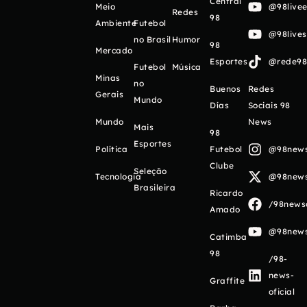
Central
Meio
@98livee
Redes
98
Ambiente
Futebol
@98live
no Brasil
Humor
98
Mercado
Esportes
@rede98o
Futebol
Música
Minas
no
Buenos
Redes
Gerais
Mundo
Días
Sociais 98
Mundo
News
Mais
98
Esportes
Política
Futebol
@98newso
Clube
Seleção
Tecnologia
@98newso
Brasileira
Ricardo
/98newso
Amado
@98newso
Catimba
98
/98-
news-
Graffite
oficial