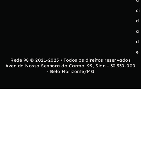
a
ci
d
a
d
e
Rede 98 © 2021-2025 • Todos os direitos reservados
Avenida Nossa Senhora do Carmo, 99, Sion - 30.330-000
- Belo Horizonte/MG