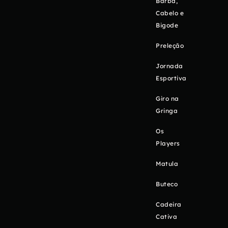
Barba,
Cabelo e
Bigode
Preleção
Jornada
Esportiva
Giro na
Gringa
Os
Players
Matula
Buteco
Cadeira
Cativa