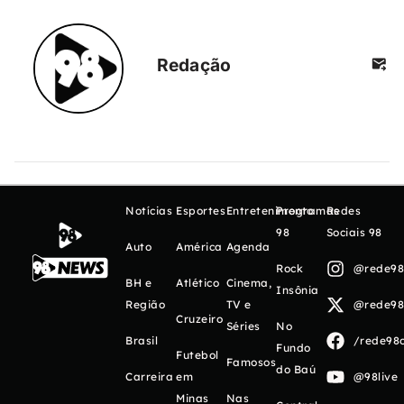
Redação
Notícias
Esportes
Entretenimento
Programas
Redes
98
Sociais 98
Auto
América
Agenda
Rock
@rede98o
BH e
Atlético
Cinema,
Insônia
Região
TV e
@rede98o
Cruzeiro
Séries
No
Brasil
/rede98o
Fundo
Futebol
Famosos
do Baú
Carreira
em
@98live
Minas
Nas