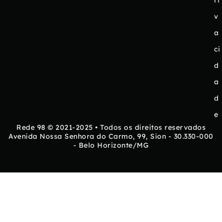
ri
v
a
ci
d
a
d
e
Rede 98 © 2021-2025 • Todos os direitos reservados
Avenida Nossa Senhora do Carmo, 99, Sion - 30.330-000
- Belo Horizonte/MG