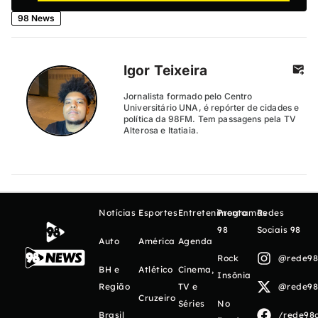
98 News
Igor Teixeira
Jornalista formado pelo Centro
Universitário UNA, é repórter de cidades e
política da 98FM. Tem passagens pela TV
Alterosa e Itatiaia.
Notícias
Esportes
Entretenimento
Programas
Redes
98
Sociais 98
Auto
América
Agenda
Rock
@rede98o
BH e
Atlético
Cinema,
Insônia
Região
TV e
@rede98o
Cruzeiro
Séries
No
Brasil
/rede98o