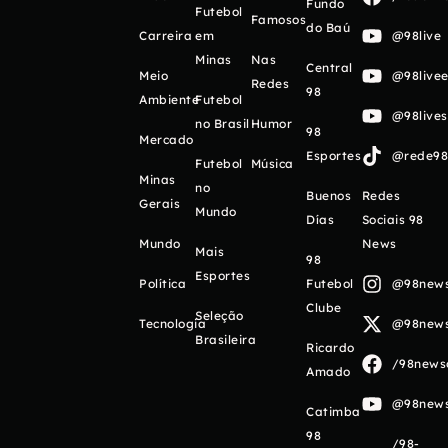
Fundo
Futebol
Famosos
do Baú
Carreira
em
@98live
Minas
Nas
Central
Meio
@98livee
Redes
98
Ambiente
Futebol
@98live
no Brasil
Humor
98
Mercado
Esportes
@rede98o
Futebol
Música
Minas
no
Buenos
Redes
Gerais
Mundo
Días
Sociais 98
Mundo
News
Mais
98
Esportes
Política
Futebol
@98newso
Clube
Seleção
Tecnologia
@98newso
Brasileira
Ricardo
/98newso
Amado
@98newso
Catimba
98
/98-