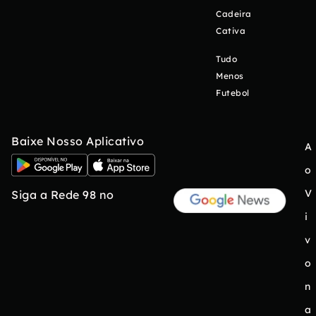
Cadeira
Cativa
Tudo
Menos
Futebol
Baixe Nosso Aplicativo
A
o
V
Siga a Rede 98 no
i
v
o
n
a