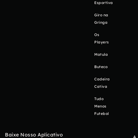
Esportiva
Giro na
Gringa
Os
Players
Matula
Buteco
Cadeira
Cativa
Tudo
Menos
Futebol
Baixe Nosso Aplicativo
A