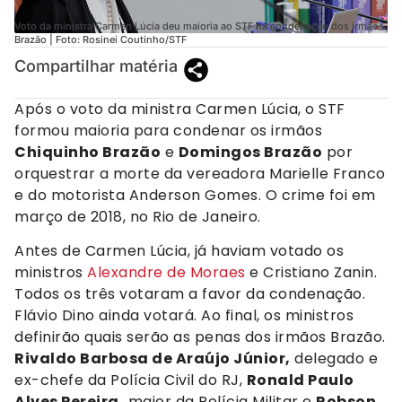
Voto da ministra Carmen Lúcia deu maioria ao STF na condenação dos irmãos
Brazão | Foto: Rosinei Coutinho/STF
Compartilhar matéria
Após o voto da ministra Carmen Lúcia, o STF
formou maioria para condenar os irmãos
Chiquinho Brazão
e
Domingos Brazão
por
orquestrar a morte da vereadora Marielle Franco
e do motorista Anderson Gomes. O crime foi em
março de 2018, no Rio de Janeiro.
Antes de Carmen Lúcia, já haviam votado os
ministros
Alexandre de Moraes
e Cristiano Zanin.
Todos os três votaram a favor da condenação.
Flávio Dino ainda votará. Ao final, os ministros
definirão quais serão as penas dos irmãos Brazão.
Rivaldo Barbosa de Araújo Júnior,
delegado e
ex-chefe da Polícia Civil do RJ,
Ronald Paulo
Alves Pereira,
major da Polícia Militar e
Robson