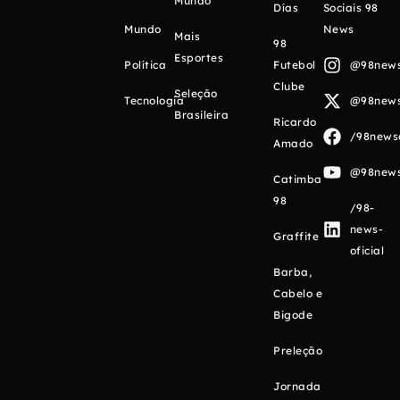
Mundo
Días
Sociais 98
Mundo
News
Mais
98
Esportes
Política
Futebol
@98newso
Clube
Seleção
Tecnologia
@98newso
Brasileira
Ricardo
/98newso
Amado
@98newso
Catimba
98
/98-
news-
Graffite
oficial
Barba,
Cabelo e
Bigode
Preleção
Jornada