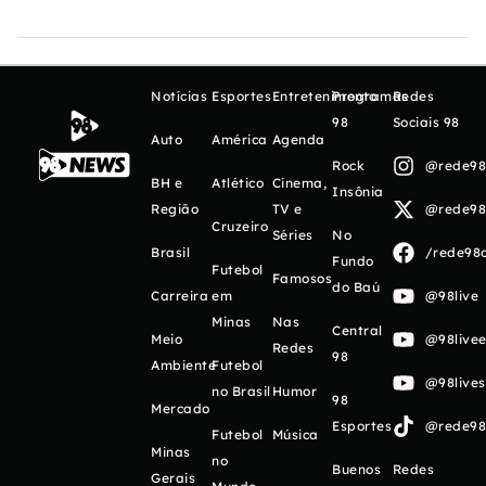
Notícias
Esportes
Entretenimento
Programas
Redes
98
Sociais 98
Auto
América
Agenda
Rock
@rede98o
BH e
Atlético
Cinema,
Insônia
Região
TV e
@rede98o
Cruzeiro
Séries
No
Brasil
/rede98o
Fundo
Futebol
Famosos
do Baú
Carreira
em
@98live
Minas
Nas
Central
Meio
@98livee
Redes
98
Ambiente
Futebol
@98live
no Brasil
Humor
98
Mercado
Esportes
@rede98o
Futebol
Música
Minas
no
Buenos
Redes
Gerais