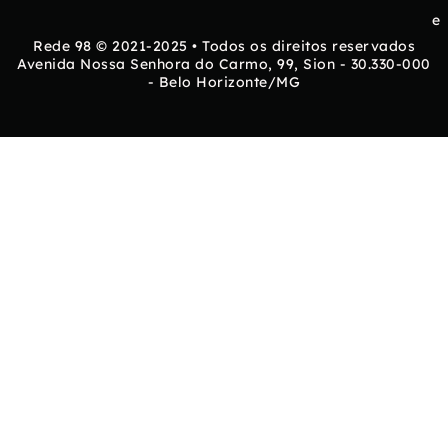
e
Rede 98 © 2021-2025 • Todos os direitos reservados
Avenida Nossa Senhora do Carmo, 99, Sion - 30.330-000
- Belo Horizonte/MG