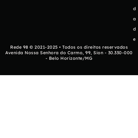
d
a
d
e
Rede 98 © 2021-2025 • Todos os direitos reservados
Avenida Nossa Senhora do Carmo, 99, Sion - 30.330-000
- Belo Horizonte/MG