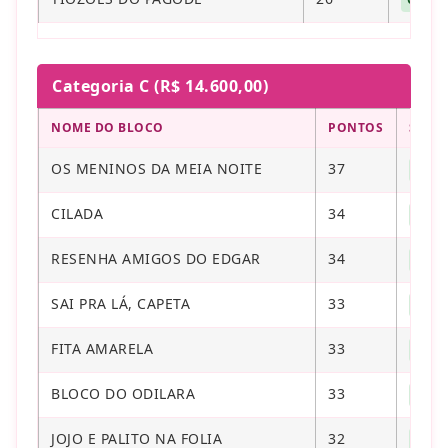
Categoria C (R$ 14.600,00)
NOME DO BLOCO
PONTOS
SITU
OS MENINOS DA MEIA NOITE
37
CON
CILADA
34
CON
RESENHA AMIGOS DO EDGAR
34
CON
SAI PRA LÁ, CAРЕТА
33
CON
FITA AMARELA
33
CON
BLOCO DO ODILARA
33
CON
JOJO E PALITO NA FOLIA
32
CON