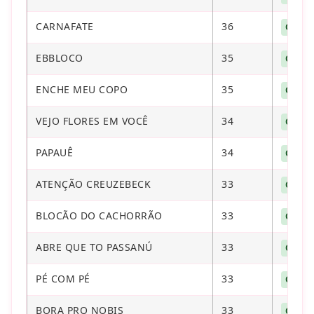
CARNAFATE
36
CONT
EBBLOCO
35
CONT
ENCHE MEU COPO
35
CONT
VEJO FLORES EM VOCÊ
34
CONT
PAPAUÊ
34
CONT
ATENÇÃO CREUZEBECK
33
CONT
BLOCÃO DO CACHORRÃO
33
CONT
ABRE QUE TO PASSANÚ
33
CONT
PÉ COM PÉ
33
CONT
BORA PRO NOBIS
33
CONT