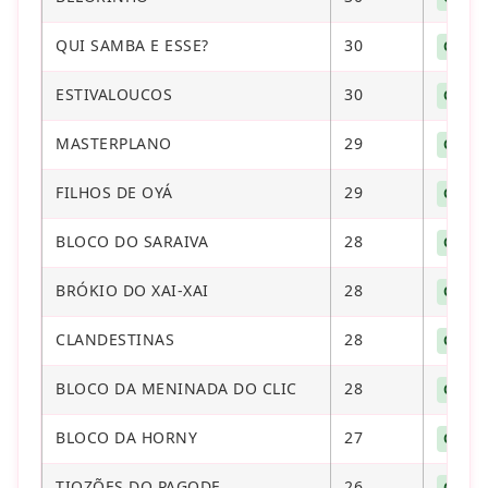
QUI SAMBA E ESSE?
30
CONT
ESTIVALOUCOS
30
CONT
MASTERPLANO
29
CONT
FILHOS DE OYÁ
29
CONT
BLOCO DO SARAIVA
28
CONT
BRÓKIO DO XΑΙ-ΧΑΙ
28
CONT
CLANDESTINAS
28
CONT
BLOCO DA MENINADA DO CLIC
28
CONT
BLOCO DA HORNY
27
CONT
TIOZÕES DO PAGODE
26
CONT