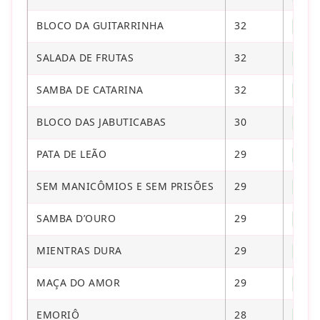
BLOCO DA GUITARRINHA
32
CON
SALADA DE FRUTAS
32
CON
SAMBA DE CATARINA
32
CON
BLOCO DAS JABUTICABAS
30
CON
PATA DE LEÃO
29
CON
SEM MANICÔMIOS E SEM PRISÕES
29
CON
SAMBA D’OURO
29
CON
MIENTRAS DURA
29
CON
MAÇA DO AMOR
29
CON
EMORIÔ
28
CON