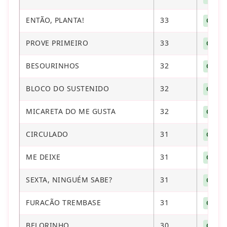
ENTÃO, PLANTA!
33
CONT
PROVE PRIMEIRO
33
CONT
BESOURINHOS
32
CONT
BLOCO DO SUSTENIDO
32
CONT
MICARETA DO ME GUSTA
32
CONT
CIRCULADO
31
CONT
ME DEIXE
31
CONT
SEXTA, NINGUÉM SABE?
31
CONT
FURACÃO TREMBASE
31
CONT
BELORINHO
30
CONT