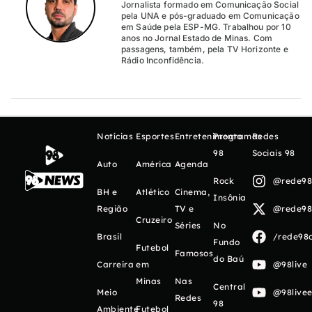
Jornalista formado em Comunicação Social
pela UNA e pós-graduado em Comunicação
em Saúde pela ESP-MG. Trabalhou por 10
anos no Jornal Estado de Minas. Com
passagens, também, pela TV Horizonte e
Rádio Inconfidência.
Notícias
Esportes
Entretenimento
Programas
Redes
98
Sociais 98
Auto
América
Agenda
Rock
@rede98o
BH e
Atlético
Cinema,
Insônia
Região
TV e
@rede98o
Cruzeiro
Séries
No
Brasil
/rede98o
Fundo
Futebol
Famosos
do Baú
Carreira
em
@98live
Minas
Nas
Central
Meio
@98livee
Redes
98
Ambiente
Futebol