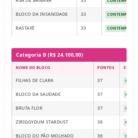
ASA DE BAΝΑΝΑ
33
CONTEMPLADO 
BLOCO DA INSANIDADE
33
CONTEMPLADO 
RASTAXÉ
33
CONTEMPLADO 
Categoria B (R$ 24.100,00)
NOME DO BLOCO
PONTOS
SITUA
FILHAS DE CLARA
37
CONT
BLOCO DA SAUDADE
37
CONT
BRUTA FLOR
37
CONT
ZIRIGGYDUM STARDUST
36
CONT
BLOCO DO PÃO MOLHADO
36
CONT