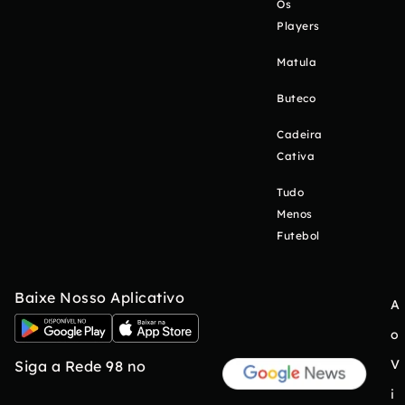
Os
Players
Matula
Buteco
Cadeira
Cativa
Tudo
Menos
Futebol
Baixe Nosso Aplicativo
A
o
V
Siga a Rede 98 no
i