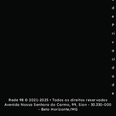
d
e
P
ri
v
a
ci
d
a
d
e
Rede 98 © 2021-2025 • Todos os direitos reservados
Avenida Nossa Senhora do Carmo, 99, Sion - 30.330-000
- Belo Horizonte/MG