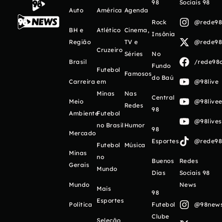
98
Sociais 98
Auto
América
Agenda
Rock
@rede98o
BH e
Atlético
Cinema,
Insônia
Região
TV e
@rede98o
Cruzeiro
Séries
No
Brasil
/rede98o
Fundo
Futebol
Famosos
do Baú
Carreira
em
@98live
Minas
Nas
Central
Meio
@98livee
Redes
98
Ambiente
Futebol
@98live
no Brasil
Humor
98
Mercado
Esportes
@rede98o
Futebol
Música
Minas
no
Buenos
Redes
Gerais
Mundo
Días
Sociais 98
Mundo
News
Mais
98
Esportes
Política
Futebol
@98newso
Clube
Seleção