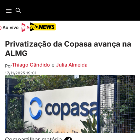
Ao vivo
Privatização da Copasa avança na
ALMG
Thiago Cândido
e
Julia Almeida
Por
17/11/2025
19:01
Privatização da Copasa
Compartilhar matéria