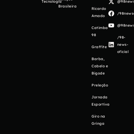
Tecnologia
@98newso
Brasileira
Ricardo
/98newso
Amado
@98newso
Catimba
98
/98-
news-
Graffite
oficial
Barba,
Cabelo e
Bigode
Preleção
Jornada
Esportiva
Giro na
Gringa