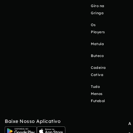
Giro na
Gringa
Os
Players
Matula
Buteco
Cadeira
Cativa
Tudo
Menos
Futebol
Baixe Nosso Aplicativo
A