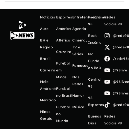
Notícias
Esportes
Entretenimento
Programas
Redes
98
Sociais 98
Auto
América
Agenda
Rock
@rede98o
BH e
Atlético
Cinema,
Insônia
Região
TV e
@rede98o
Cruzeiro
Séries
No
Brasil
/rede98o
Fundo
Futebol
Famosos
do Baú
Carreira
em
@98live
Minas
Nas
Central
Meio
@98livee
Redes
98
Ambiente
Futebol
@98live
no Brasil
Humor
98
Mercado
Esportes
@rede98o
Futebol
Música
Minas
no
Buenos
Redes
Gerais
Mundo
Días
Sociais 98