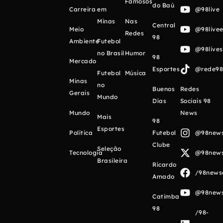
Famosos
do Baú
Carreira
em
@98live
Minas
Nas
Central
Meio
@98livee
Redes
98
Ambiente
Futebol
@98live
no Brasil
Humor
98
Mercado
Esportes
@rede98o
Futebol
Música
Minas
no
Buenos
Redes
Gerais
Mundo
Días
Sociais 98
Mundo
News
Mais
98
Esportes
Política
Futebol
@98newso
Clube
Seleção
Tecnologia
@98newso
Brasileira
Ricardo
/98newso
Amado
@98newso
Catimba
98
/98-