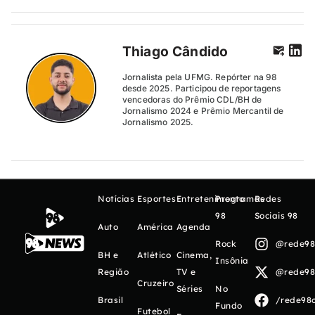
Thiago Cândido
Jornalista pela UFMG. Repórter na 98
desde 2025. Participou de reportagens
vencedoras do Prêmio CDL/BH de
Jornalismo 2024 e Prêmio Mercantil de
Jornalismo 2025.
Notícias
Esportes
Entretenimento
Programas
Redes
98
Sociais 98
Auto
América
Agenda
Rock
@rede98o
BH e
Atlético
Cinema,
Insônia
Região
TV e
@rede98o
Cruzeiro
Séries
No
Brasil
/rede98o
Fundo
Futebol