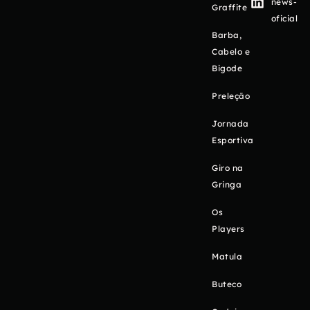
news-
Graffite
oficial
Barba,
Cabelo e
Bigode
Preleção
Jornada
Esportiva
Giro na
Gringa
Os
Players
Matula
Buteco