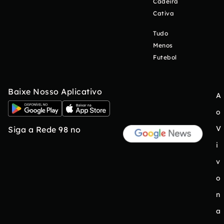
Cadeira
Cativa
Tudo
Menos
Futebol
Baixe Nosso Aplicativo
A
o
V
Siga a Rede 98 no
i
v
o
n
a