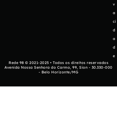
v
a
ci
d
a
d
e
Rede 98 © 2021-2025 • Todos os direitos reservados
Avenida Nossa Senhora do Carmo, 99, Sion - 30.330-000
- Belo Horizonte/MG