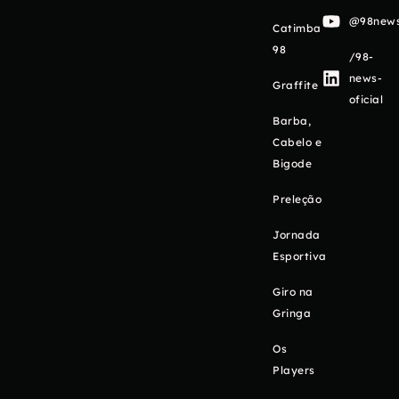
@98newso
Catimba
98
/98-
news-
Graffite
oficial
Barba,
Cabelo e
Bigode
Preleção
Jornada
Esportiva
Giro na
Gringa
Os
Players