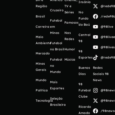
Insônia
Região
TV e
@rede98o
Cruzeiro
Séries
No
Brasil
/rede98o
Fundo
Futebol
Famosos
do Baú
Carreira
em
@98live
Minas
Nas
Central
Meio
@98livee
Redes
98
Ambiente
Futebol
@98live
no Brasil
Humor
98
Mercado
Esportes
@rede98o
Futebol
Música
Minas
no
Buenos
Redes
Gerais
Mundo
Días
Sociais 98
Mundo
News
Mais
98
Esportes
Política
Futebol
@98newso
Clube
Seleção
Tecnologia
@98newso
Brasileira
Ricardo
/98newso
Amado