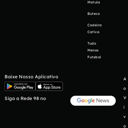
Matula
Buteco
Cadeira
Cativa
Tudo
Menos
Futebol
Baixe Nosso Aplicativo
A
o
V
Siga a Rede 98 no
i
v
o