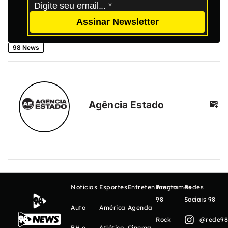
Assinar Newsletter
98 News
Agência Estado
Notícias
Esportes
Entretenimento
Programas
Redes
98
Sociais 98
Auto
América
Agenda
Rock
@rede98o
BH e
Atlético
Cinema,