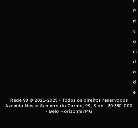
e
P
ri
v
a
ci
d
a
d
e
Rede 98 © 2021-2025 • Todos os direitos reservados
Avenida Nossa Senhora do Carmo, 99, Sion - 30.330-000
- Belo Horizonte/MG