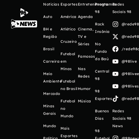
Notícias
Esportes
Entretenimento
Programas
Redes
98
Sociais 98
Auto
América
Agenda
Rock
@rede98o
BH e
Atlético
Cinema,
Insônia
Região
TV e
@rede98o
Cruzeiro
Séries
No
Brasil
/rede98o
Fundo
Futebol
Famosos
do Baú
Carreira
em
@98live
Minas
Nas
Central
Meio
@98livee
Redes
98
Ambiente
Futebol
@98live
no Brasil
Humor
98
Mercado
Esportes
@rede98o
Futebol
Música
Minas
no
Buenos
Redes
Gerais
Mundo
Días
Sociais 98
Mundo
News
Mais
98
Esportes
Política
Futebol
@98newso