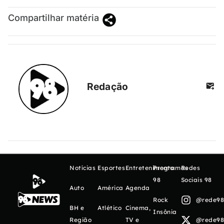
Compartilhar matéria
Redação
Notícias
Esportes
Entretenimento
Programas
Redes
98
Sociais 98
Auto
América
Agenda
Rock
@rede98o
BH e
Atlético
Cinema,
Insônia
Região
TV e
@rede98o