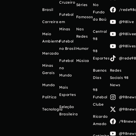
Cruzeiro
Séries
No
Brasil
/rede98o
Fundo
Futebol
Famosos
do Baú
Carreira
em
@98live
Minas
Nas
Central
Meio
@98livee
Redes
98
Ambiente
Futebol
@98live
no Brasil
Humor
98
Mercado
Esportes
@rede98o
Futebol
Música
Minas
no
Buenos
Redes
Gerais
Mundo
Días
Sociais 98
Mundo
News
Mais
98
Esportes
Política
Futebol
@98newso
Clube
Seleção
Tecnologia
@98newso
Brasileira
Ricardo
/98newso
Amado
@98newso
Catimba