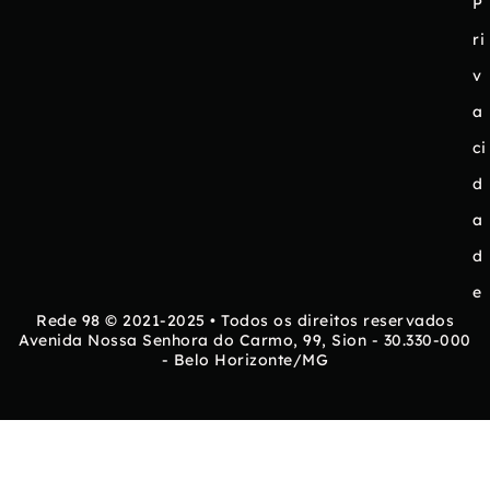
P
ri
v
a
ci
d
a
d
e
Rede 98 © 2021-2025 • Todos os direitos reservados
Avenida Nossa Senhora do Carmo, 99, Sion - 30.330-000
- Belo Horizonte/MG