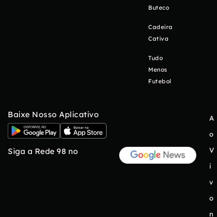
Buteco
Cadeira
Cativa
Tudo
Menos
Futebol
Baixe Nosso Aplicativo
A
o
V
Siga a Rede 98 no
i
v
o
n