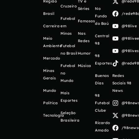
Região
TV e
@rede98o
Cruzeiro
Séries
No
Brasil
/rede98o
Fundo
Futebol
Famosos
do Baú
Carreira
em
@98live
Minas
Nas
Central
Meio
@98livee
Redes
98
Ambiente
Futebol
@98live
no Brasil
Humor
98
Mercado
Esportes
@rede98o
Futebol
Música
Minas
no
Buenos
Redes
Gerais
Mundo
Días
Sociais 98
Mundo
News
Mais
98
Esportes
Política
Futebol
@98newso
Clube
Seleção
Tecnologia
@98newso
Brasileira
Ricardo
/98newso
Amado