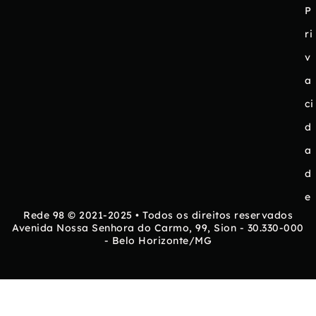
P
ri
v
a
ci
d
a
d
e
Rede 98 © 2021-2025 • Todos os direitos reservados
Avenida Nossa Senhora do Carmo, 99, Sion - 30.330-000
- Belo Horizonte/MG