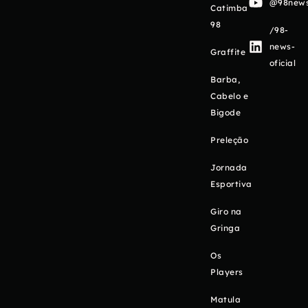
@98newso
Catimba
98
/98-
news-
Graffite
oficial
Barba,
Cabelo e
Bigode
Preleção
Jornada
Esportiva
Giro na
Gringa
Os
Players
Matula