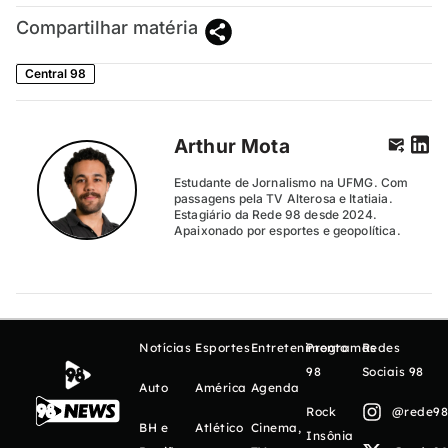
Compartilhar matéria
Central 98
Arthur Mota
Estudante de Jornalismo na UFMG. Com
passagens pela TV Alterosa e Itatiaia.
Estagiário da Rede 98 desde 2024.
Apaixonado por esportes e geopolítica.
Notícias
Esportes
Entretenimento
Programas
Redes
98
Sociais 98
Auto
América
Agenda
Rock
@rede98o
BH e
Atlético
Cinema,
Insônia