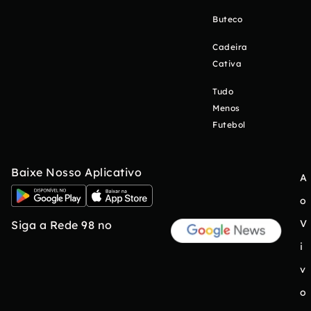
Buteco
Cadeira
Cativa
Tudo
Menos
Futebol
Baixe Nosso Aplicativo
A
o
V
Siga a Rede 98 no
i
v
o