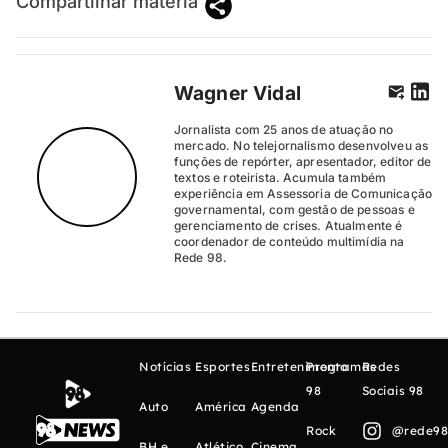
Compartilhar matéria
Wagner Vidal
Jornalista com 25 anos de atuação no
mercado. No telejornalismo desenvolveu as
funções de repórter, apresentador, editor de
textos e roteirista. Acumula também
experiência em Assessoria de Comunicação
governamental, com gestão de pessoas e
gerenciamento de crises. Atualmente é
coordenador de conteúdo multimídia na
Rede 98.
Notícias
Esportes
Entretenimento
Programas
Redes
98
Sociais 98
Auto
América
Agenda
Rock
@rede98o
BH e
Atlético
Cinema,