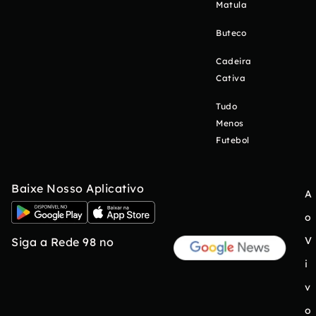
Matula
Buteco
Cadeira
Cativa
Tudo
Menos
Futebol
Baixe Nosso Aplicativo
A
o
V
Siga a Rede 98 no
i
v
o