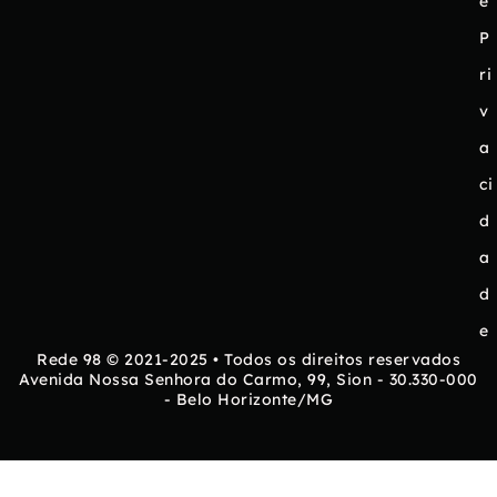
e
P
ri
v
a
ci
d
a
d
e
Rede 98 © 2021-2025 • Todos os direitos reservados
Avenida Nossa Senhora do Carmo, 99, Sion - 30.330-000
- Belo Horizonte/MG