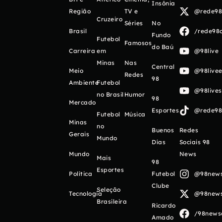
Insônia
Região
TV e
@rede98o
Cruzeiro
Séries
No
Brasil
/rede98o
Fundo
Futebol
Famosos
do Baú
Carreira
em
@98live
Minas
Nas
Central
Meio
@98livee
Redes
98
Ambiente
Futebol
@98live
no Brasil
Humor
98
Mercado
Esportes
@rede98o
Futebol
Música
Minas
no
Buenos
Redes
Gerais
Mundo
Días
Sociais 98
Mundo
News
Mais
98
Esportes
Política
Futebol
@98newso
Clube
Seleção
Tecnologia
@98newso
Brasileira
Ricardo
/98newso
Amado