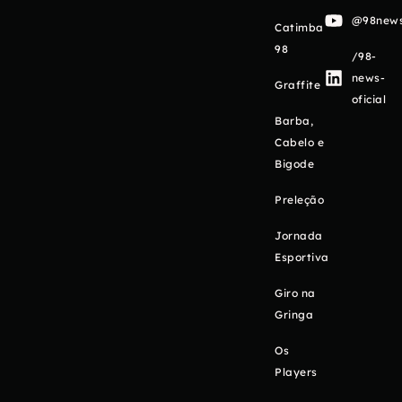
@98newso
Catimba
98
/98-
news-
Graffite
oficial
Barba,
Cabelo e
Bigode
Preleção
Jornada
Esportiva
Giro na
Gringa
Os
Players