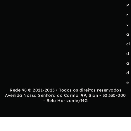
P
ri
v
a
ci
d
a
d
e
Rede 98 © 2021-2025 • Todos os direitos reservados
Avenida Nossa Senhora do Carmo, 99, Sion - 30.330-000
- Belo Horizonte/MG