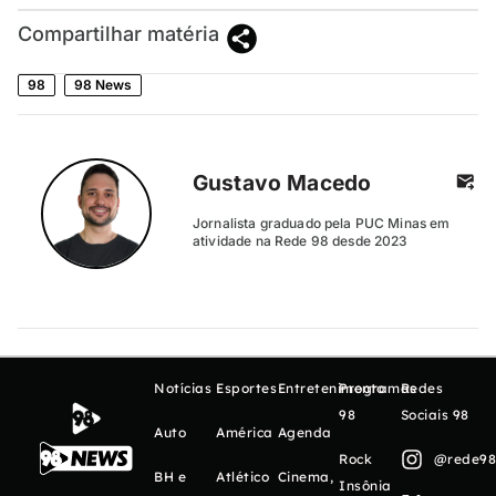
Compartilhar matéria
98
98 News
Gustavo Macedo
Jornalista graduado pela PUC Minas em
atividade na Rede 98 desde 2023
Notícias
Esportes
Entretenimento
Programas
Redes
98
Sociais 98
Auto
América
Agenda
Rock
@rede98o
BH e
Atlético
Cinema,
Insônia