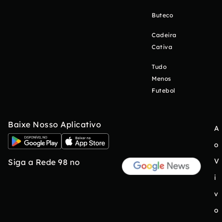
Buteco
Cadeira
Cativa
Tudo
Menos
Futebol
Baixe Nosso Aplicativo
A
o
V
Siga a Rede 98 no
i
v
o