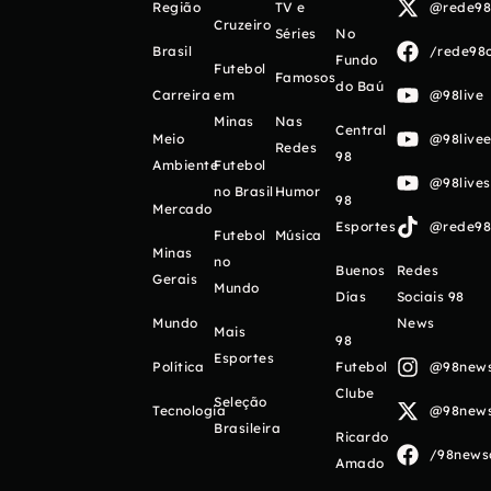
Região
TV e
@rede98o
Cruzeiro
Séries
No
Brasil
/rede98o
Fundo
Futebol
Famosos
do Baú
Carreira
em
@98live
Minas
Nas
Central
Meio
@98livee
Redes
98
Ambiente
Futebol
@98live
no Brasil
Humor
98
Mercado
Esportes
@rede98o
Futebol
Música
Minas
no
Buenos
Redes
Gerais
Mundo
Días
Sociais 98
Mundo
News
Mais
98
Esportes
Política
Futebol
@98newso
Clube
Seleção
Tecnologia
@98newso
Brasileira
Ricardo
/98newso
Amado