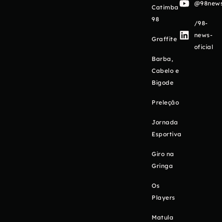
@98newso
Catimba
98
/98-
news-
Graffite
oficial
Barba,
Cabelo e
Bigode
Preleção
Jornada
Esportiva
Giro na
Gringa
Os
Players
Matula