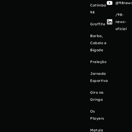
@98newso
Catimba
98
/98-
news-
Graffite
oficial
Barba,
Cabelo e
Bigode
Preleção
Jornada
Esportiva
Giro na
Gringa
Os
Players
Matula