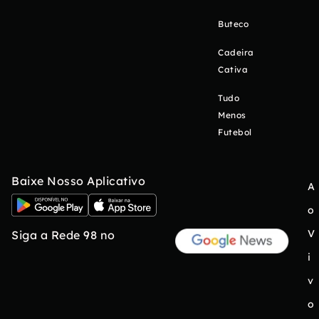
Buteco
Cadeira
Cativa
Tudo
Menos
Futebol
Baixe Nosso Aplicativo
A
o
V
Siga a Rede 98 no
i
v
o