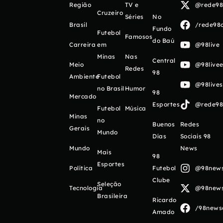
Região
TV e
@rede98o
Cruzeiro
Séries
No
Brasil
/rede98o
Fundo
Futebol
Famosos
do Baú
Carreira
em
@98live
Minas
Nas
Central
Meio
@98livee
Redes
98
Ambiente
Futebol
@98live
no Brasil
Humor
98
Mercado
Esportes
@rede98o
Futebol
Música
Minas
no
Buenos
Redes
Gerais
Mundo
Días
Sociais 98
Mundo
News
Mais
98
Esportes
Política
Futebol
@98newso
Clube
Seleção
Tecnologia
@98newso
Brasileira
Ricardo
/98newso
Amado