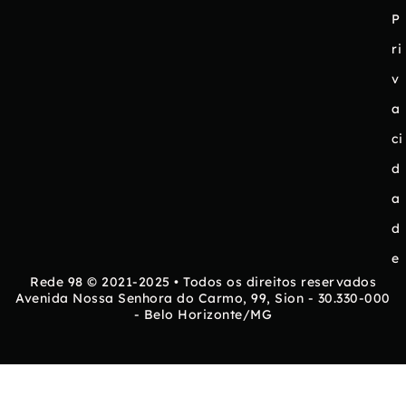
P
ri
v
a
ci
d
a
d
e
Rede 98 © 2021-2025 • Todos os direitos reservados
Avenida Nossa Senhora do Carmo, 99, Sion - 30.330-000
- Belo Horizonte/MG