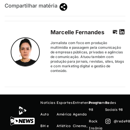
Compartilhar matéria
Marcelle Fernandes
Jornalista com foco em produção
multimídia e passagem pela comunicação
de empresas públicas, privadas e agências
de comunicação. Atuou também com
produção para jornais, revistas, sites, blogs
e com marketing digital e gestão de
conteúdo.
Notícias
Esportes
Entretenimento
Programas
Redes
98
Sociais 98
Auto
América
Agenda
Rock
@rede98o
BH e
Atlético
Cinema,
Insônia