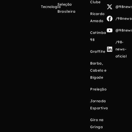
Clube
Seleção
Tecnologia
@98newso
Brasileira
Ricardo
/98newso
Amado
@98newso
Catimba
98
/98-
news-
Graffite
oficial
Barba,
Cabelo e
Bigode
Preleção
Jornada
Esportiva
Giro na
Gringa