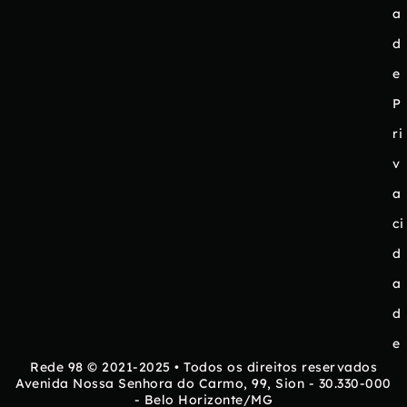
a
d
e
P
ri
v
a
ci
d
a
d
e
Rede 98 © 2021-2025 • Todos os direitos reservados
Avenida Nossa Senhora do Carmo, 99, Sion - 30.330-000
- Belo Horizonte/MG