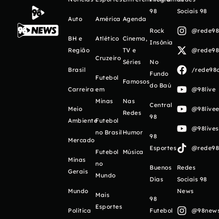
98
Sociais 98
Auto
América
Agenda
Rock
@rede98o
BH e
Atlético
Cinema,
Insônia
Região
TV e
@rede98o
Cruzeiro
Séries
No
Brasil
/rede98o
Fundo
Futebol
Famosos
do Baú
Carreira
em
@98live
Minas
Nas
Central
Meio
@98livee
Redes
98
Ambiente
Futebol
@98live
no Brasil
Humor
98
Mercado
Esportes
@rede98o
Futebol
Música
Minas
no
Buenos
Redes
Gerais
Mundo
Días
Sociais 98
Mundo
News
Mais
98
Esportes
Política
Futebol
@98newso