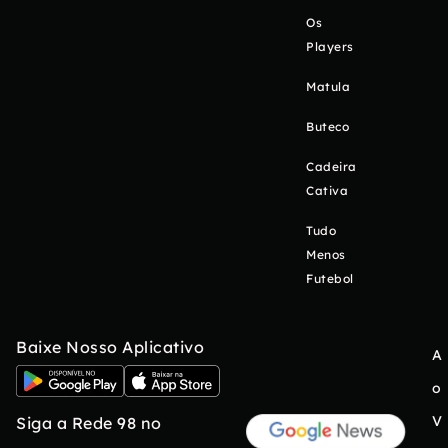
Os
Players
Matula
Buteco
Cadeira
Cativa
Tudo
Menos
Futebol
Baixe Nosso Aplicativo
A
o
V
Siga a Rede 98 no