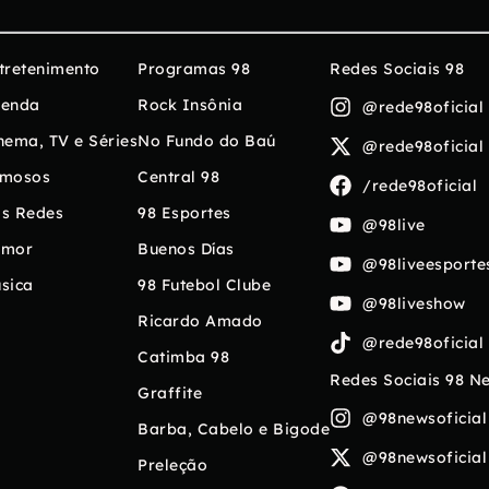
tretenimento
Programas 98
Redes Sociais 98
enda
Rock Insônia
@rede98oficial
nema, TV e Séries
No Fundo do Baú
@rede98oficial
mosos
Central 98
/rede98oficial
s Redes
98 Esportes
@98live
umor
Buenos Días
@98liveesporte
sica
98 Futebol Clube
@98liveshow
Ricardo Amado
@rede98oficial
Catimba 98
Redes Sociais 98 N
Graffite
@98newsoficial
Barba, Cabelo e Bigode
@98newsoficial
Preleção