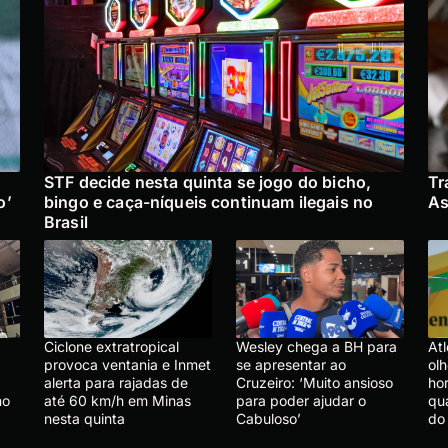
STF decide nesta quinta se jogo do bicho,
Tr
o’
bingo e caça-níqueis continuam ilegais no
As
Brasil
Ciclone extratropical
Wesley chega a BH para
Atl
provoca ventania e Inmet
se apresentar ao
olh
alerta para rajadas de
Cruzeiro: ‘Muito ansioso
hor
no
até 60 km/h em Minas
para poder ajudar o
qu
nesta quinta
Cabuloso’
do 