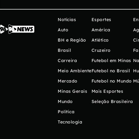
Notícias
Esportes
En
Auto
América
Ag
BH e Região
Atlético
Ci
Brasil
Cruzeiro
Fa
Carreira
Futebol em Minas
Na
Meio Ambiente
Futebol no Brasil
H
Mercado
Futebol no Mundo
Mú
Minas Gerais
Mais Esportes
Mundo
Seleção Brasileira
Política
Tecnologia