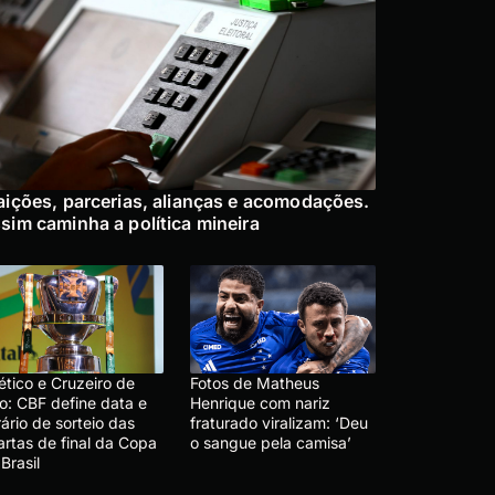
aições, parcerias, alianças e acomodações.
sim caminha a política mineira
ético e Cruzeiro de
Fotos de Matheus
o: CBF define data e
Henrique com nariz
ário de sorteio das
fraturado viralizam: ‘Deu
artas de final da Copa
o sangue pela camisa’
Brasil