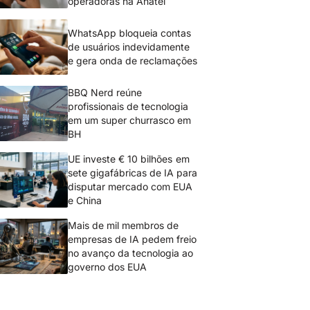
operadoras na Anatel
WhatsApp bloqueia contas
de usuários indevidamente
e gera onda de reclamações
BBQ Nerd reúne
profissionais de tecnologia
em um super churrasco em
BH
UE investe € 10 bilhões em
sete gigafábricas de IA para
disputar mercado com EUA
e China
Mais de mil membros de
empresas de IA pedem freio
no avanço da tecnologia ao
governo dos EUA