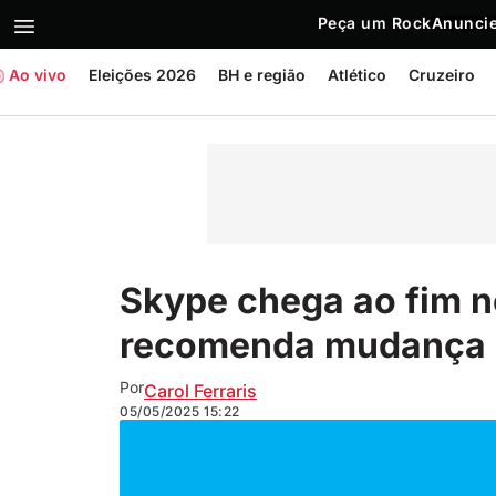
Peça um Rock
Anuncie
Ao vivo
Eleições 2026
BH e região
Atlético
Cruzeiro
Skype chega ao fim n
recomenda mudança p
Por
Carol Ferraris
05/05/2025
15:22