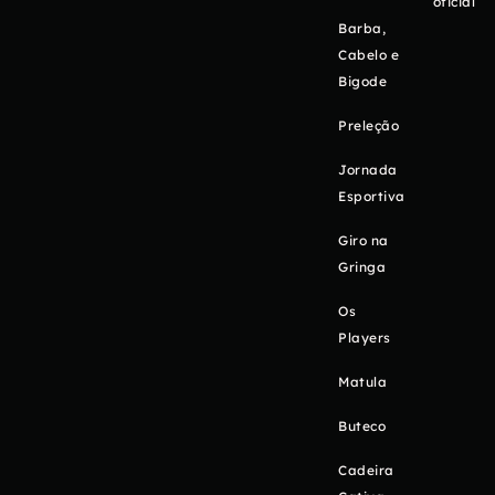
oficial
Barba,
Cabelo e
Bigode
Preleção
Jornada
Esportiva
Giro na
Gringa
Os
Players
Matula
Buteco
Cadeira