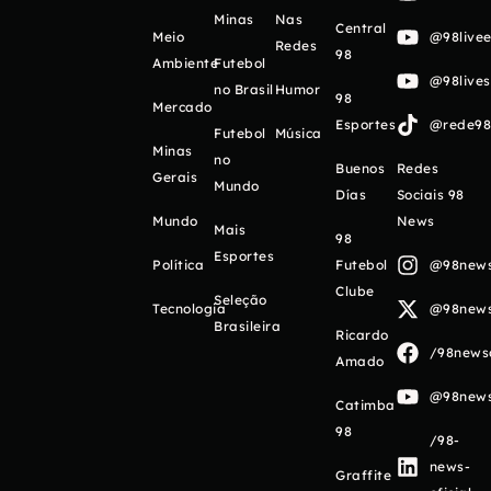
Minas
Nas
Central
Meio
@98livee
Redes
98
Ambiente
Futebol
@98live
no Brasil
Humor
98
Mercado
Esportes
@rede98o
Futebol
Música
Minas
no
Buenos
Redes
Gerais
Mundo
Días
Sociais 98
Mundo
News
Mais
98
Esportes
Política
Futebol
@98newso
Clube
Seleção
Tecnologia
@98newso
Brasileira
Ricardo
/98newso
Amado
@98newso
Catimba
98
/98-
news-
Graffite