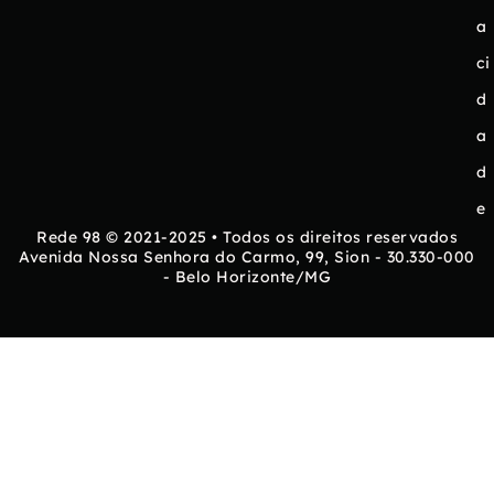
a
ci
d
a
d
e
Rede 98 © 2021-2025 • Todos os direitos reservados
Avenida Nossa Senhora do Carmo, 99, Sion - 30.330-000
- Belo Horizonte/MG