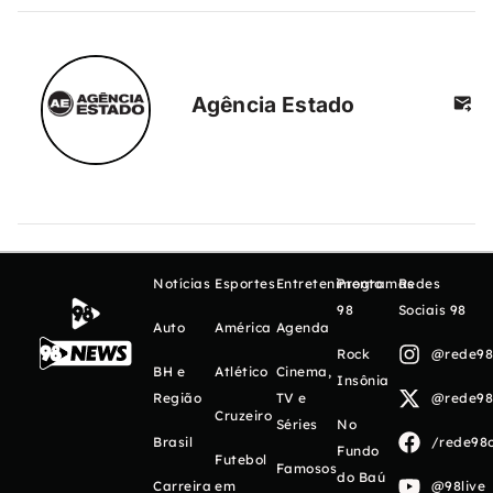
Agência Estado
Notícias
Esportes
Entretenimento
Programas
Redes
98
Sociais 98
Auto
América
Agenda
Rock
@rede98o
BH e
Atlético
Cinema,
Insônia
Região
TV e
@rede98o
Cruzeiro
Séries
No
Brasil
/rede98o
Fundo
Futebol
Famosos
do Baú
Carreira
em
@98live