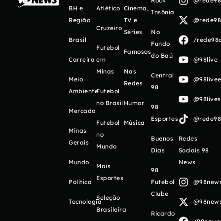
Rock
@rede98o
BH e
Atlético
Cinema,
Insônia
Região
TV e
@rede98o
Cruzeiro
Séries
No
Brasil
/rede98o
Fundo
Futebol
Famosos
do Baú
Carreira
em
@98live
Minas
Nas
Central
Meio
@98livee
Redes
98
Ambiente
Futebol
@98live
no Brasil
Humor
98
Mercado
Esportes
@rede98o
Futebol
Música
Minas
no
Buenos
Redes
Gerais
Mundo
Días
Sociais 98
Mundo
News
Mais
98
Esportes
Política
Futebol
@98newso
Clube
Seleção
Tecnologia
@98newso
Brasileira
Ricardo