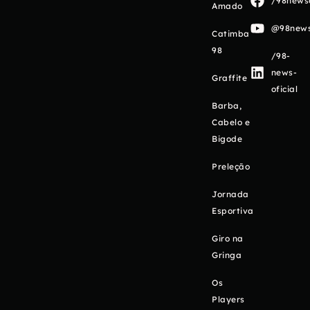
/98newso
Amado
@98newso
Catimba
98
/98-
news-
Graffite
oficial
Barba,
Cabelo e
Bigode
Preleção
Jornada
Esportiva
Giro na
Gringa
Os
Players