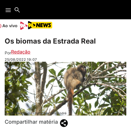
Ao vivo
Os biomas da Estrada Real
Redação
Por
25/08/2022
19:07
Guigó mascarado - Foto: Marcelo André
Compartilhar matéria