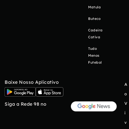
Matula
Buteco
Cadeira
Cativa
Tudo
Menos
Futebol
Baixe Nosso Aplicativo
A
o
V
Siga a Rede 98 no
i
v