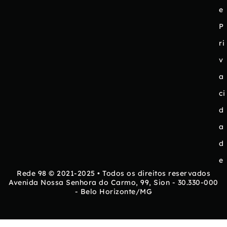
e
P
ri
v
a
ci
d
a
d
e
Rede 98 © 2021-2025 • Todos os direitos reservados
Avenida Nossa Senhora do Carmo, 99, Sion - 30.330-000
- Belo Horizonte/MG