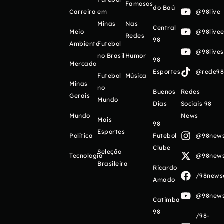
Famosos
do Baú
Carreira
em
@98live
Minas
Nas
Central
Meio
@98livee
Redes
98
Ambiente
Futebol
@98live
no Brasil
Humor
98
Mercado
Esportes
@rede98o
Futebol
Música
Minas
no
Buenos
Redes
Gerais
Mundo
Días
Sociais 98
Mundo
News
Mais
98
Esportes
Política
Futebol
@98newso
Clube
Seleção
Tecnologia
@98newso
Brasileira
Ricardo
/98newso
Amado
@98newso
Catimba
98
/98-