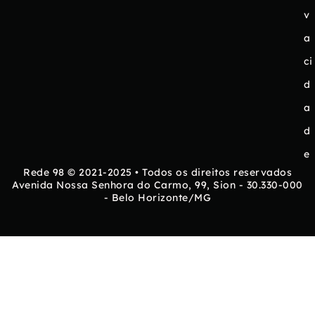
v
a
ci
d
a
d
e
Rede 98 © 2021-2025 • Todos os direitos reservados
Avenida Nossa Senhora do Carmo, 99, Sion - 30.330-000
- Belo Horizonte/MG