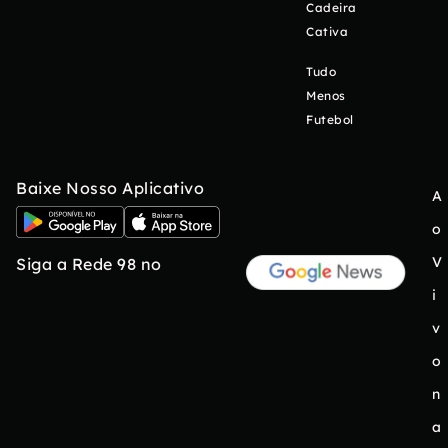
Cadeira
Cativa
Tudo
Menos
Futebol
Baixe Nosso Aplicativo
A
o
V
Siga a Rede 98 no
i
v
o
n
a