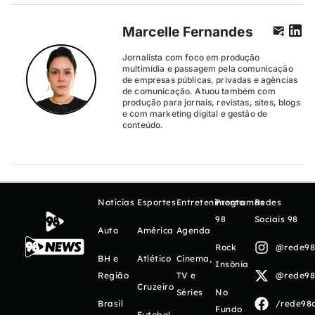
Marcelle Fernandes
Jornalista com foco em produção
multimídia e passagem pela comunicação
de empresas públicas, privadas e agências
de comunicação. Atuou também com
produção para jornais, revistas, sites, blogs
e com marketing digital e gestão de
conteúdo.
Notícias
Esportes
Entretenimento
Programas
Redes
98
Sociais 98
Auto
América
Agenda
Rock
@rede98o
BH e
Atlético
Cinema,
Insônia
Região
TV e
@rede98o
Cruzeiro
Séries
No
Brasil
/rede98o
Fundo
Futebol