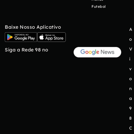
Futebol
Baixe Nosso Aplicativo
A
o
V
Siga a Rede 98 no
i
v
o
n
a
9
8
C