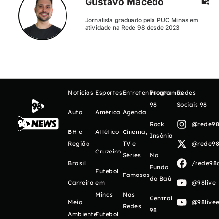
Gustavo Macedo
Jornalista graduado pela PUC Minas em
atividade na Rede 98 desde 2023
Notícias
Esportes
Entretenimento
Programas
Redes
98
Sociais 98
Auto
América
Agenda
Rock
@rede98o
BH e
Atlético
Cinema,
Insônia
Região
TV e
@rede98o
Cruzeiro
Séries
No
Brasil
/rede98o
Fundo
Futebol
Famosos
do Baú
Carreira
em
@98live
Minas
Nas
Central
Meio
@98livee
Redes
98
Ambiente
Futebol