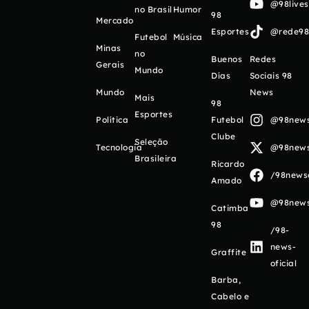
@98live
no Brasil
Humor
98
Mercado
Esportes
@rede98o
Futebol
Música
Minas
no
Buenos
Redes
Gerais
Mundo
Días
Sociais 98
Mundo
News
Mais
98
Esportes
Política
Futebol
@98newso
Clube
Seleção
Tecnologia
@98newso
Brasileira
Ricardo
/98newso
Amado
@98newso
Catimba
98
/98-
news-
Graffite
oficial
Barba,
Cabelo e