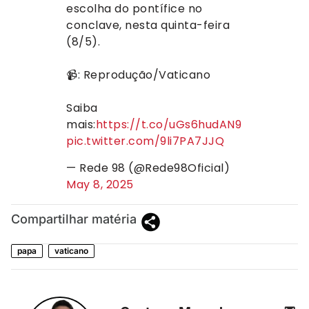
escolha do pontífice no
conclave, nesta quinta-feira
(8/5).
📹: Reprodução/Vaticano
Saiba
mais:
https://t.co/uGs6hudAN9
pic.twitter.com/9li7PA7JJQ
— Rede 98 (@Rede98Oficial)
May 8, 2025
Compartilhar matéria
papa
vaticano