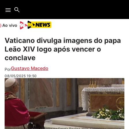
Ao vivo
Vaticano divulga imagens do papa
Leão XIV logo após vencer o
conclave
Gustavo Macedo
Por
08/05/2025
19:50
O papa Leão XIV rezou sozinho na Capela Paulina após a vitória no conclave.