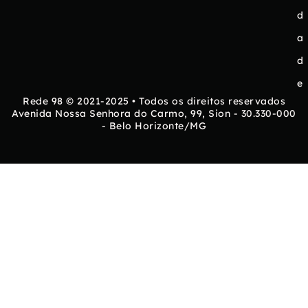
d
a
d
e
Rede 98 © 2021-2025 • Todos os direitos reservados
Avenida Nossa Senhora do Carmo, 99, Sion - 30.330-000
- Belo Horizonte/MG