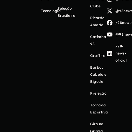
Clube
Seleção
Tecnologia
@98newso
Brasileira
Ricardo
/98newso
Amado
@98newso
Catimba
98
/98-
news-
Graffite
oficial
Barba,
Cabelo e
Bigode
Preleção
Jornada
Esportiva
Giro na
Gringa