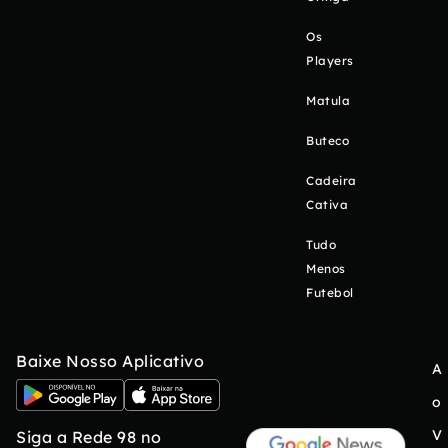
Os
Players
Matula
Buteco
Cadeira
Cativa
Tudo
Menos
Futebol
Baixe Nosso Aplicativo
A
o
V
Siga a Rede 98 no