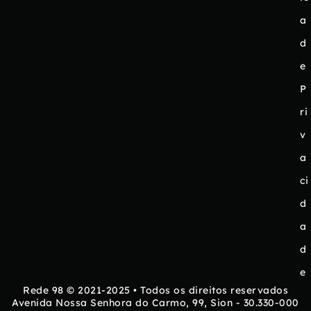
a
d
e
P
ri
v
a
ci
d
a
d
e
Rede 98 © 2021-2025 • Todos os direitos reservados
Avenida Nossa Senhora do Carmo, 99, Sion - 30.330-000