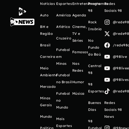
Notícias
Esportes
Entretenimento
Programas
Redes
98
Sociais 98
Auto
América
Agenda
Rock
@rede98o
BH e
Atlético
Cinema,
Insônia
Região
TV e
@rede98o
Cruzeiro
Séries
No
Brasil
/rede98o
Fundo
Futebol
Famosos
do Baú
Carreira
em
@98live
Minas
Nas
Central
Meio
@98livee
Redes
98
Ambiente
Futebol
@98live
no Brasil
Humor
98
Mercado
Esportes
@rede98o
Futebol
Música
Minas
no
Buenos
Redes
Gerais
Mundo
Días
Sociais 98
Mundo
News
Mais
98
Esportes
Política
Futebol
@98newso