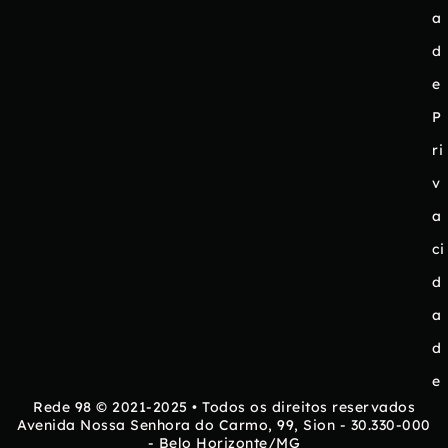
a
d
e
P
ri
v
a
ci
d
a
d
e
Rede 98 © 2021-2025 • Todos os direitos reservados
Avenida Nossa Senhora do Carmo, 99, Sion - 30.330-000
- Belo Horizonte/MG