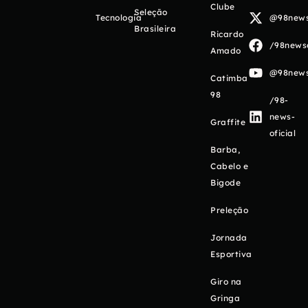
Clube
Seleção
Tecnologia
@98newso
Brasileira
Ricardo
/98newso
Amado
@98newso
Catimba
98
/98-
news-
Graffite
oficial
Barba,
Cabelo e
Bigode
Preleção
Jornada
Esportiva
Giro na
Gringa