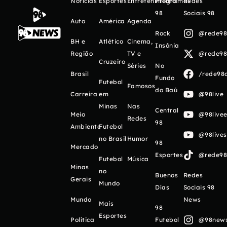
Notícias
Esportes
Entretenimento
Programas
Redes
98
Sociais 98
Auto
América
Agenda
Rock
@rede98o
BH e
Atlético
Cinema,
Insônia
Região
TV e
@rede98o
Cruzeiro
Séries
No
Brasil
/rede98o
Fundo
Futebol
Famosos
do Baú
Carreira
em
@98live
Minas
Nas
Central
Meio
@98livee
Redes
98
Ambiente
Futebol
@98live
no Brasil
Humor
98
Mercado
Esportes
@rede98o
Futebol
Música
Minas
no
Buenos
Redes
Gerais
Mundo
Días
Sociais 98
Mundo
News
Mais
98
Esportes
Política
Futebol
@98newso