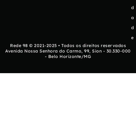
d
a
d
e
Rede 98 © 2021-2025 • Todos os direitos reservados
Avenida Nossa Senhora do Carmo, 99, Sion - 30.330-000
- Belo Horizonte/MG