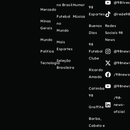
@98live
no Brasil
Humor
98
Mercado
Esportes
@rede98o
Futebol
Música
Minas
no
Buenos
Redes
Gerais
Mundo
Días
Sociais 98
Mundo
News
Mais
98
Esportes
Política
Futebol
@98newso
Clube
Seleção
Tecnologia
@98newso
Brasileira
Ricardo
/98newso
Amado
@98newso
Catimba
98
/98-
news-
Graffite
oficial
Barba,
Cabelo e