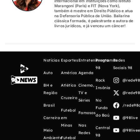
internacional em instituições como Istituto
Marangoni (Paris) e FIT (Nova York),
também é mestre em Direito Público e atua
na Defensoria Pública da União. Bailarina
clássica formada, é palestrante e autora de
livros jurídicos, e já venceu um câncer!
Notícias
Esportes
Entretenimento
Programas
Redes
98
Sociais 98
Auto
América
Agenda
Rock
@rede98o
BH e
Atlético
Cinema,
Insônia
Região
TV e
@rede98o
Cruzeiro
Séries
No
Brasil
/rede98o
Fundo
Futebol
Famosos
do Baú
Carreira
em
@98live
Minas
Nas
Central
Meio
@98livee
Redes
98
Ambiente
Futebol