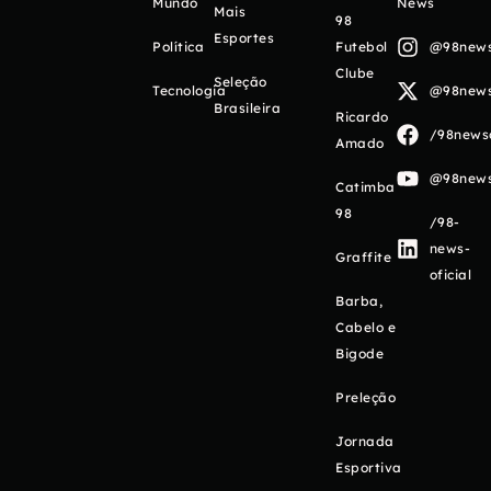
Mundo
News
Mais
98
Esportes
Política
Futebol
@98newso
Clube
Seleção
Tecnologia
@98newso
Brasileira
Ricardo
/98newso
Amado
@98newso
Catimba
98
/98-
news-
Graffite
oficial
Barba,
Cabelo e
Bigode
Preleção
Jornada
Esportiva