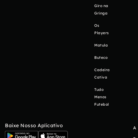
Giro na
Gringa
Os
Players
Matula
Buteco
Cadeira
Cativa
Tudo
Menos
Futebol
Baixe Nosso Aplicativo
A