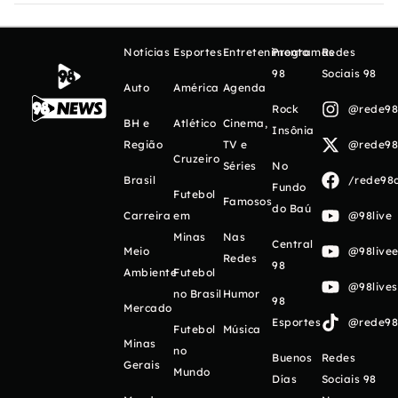
Notícias
Esportes
Entretenimento
Programas
Redes
98
Sociais 98
Auto
América
Agenda
Rock
@rede98o
BH e
Atlético
Cinema,
Insônia
Região
TV e
@rede98o
Cruzeiro
Séries
No
Brasil
/rede98o
Fundo
Futebol
Famosos
do Baú
Carreira
em
@98live
Minas
Nas
Central
Meio
@98livee
Redes
98
Ambiente
Futebol
@98live
no Brasil
Humor
98
Mercado
Esportes
@rede98o
Futebol
Música
Minas
no
Buenos
Redes
Gerais
Mundo
Días
Sociais 98