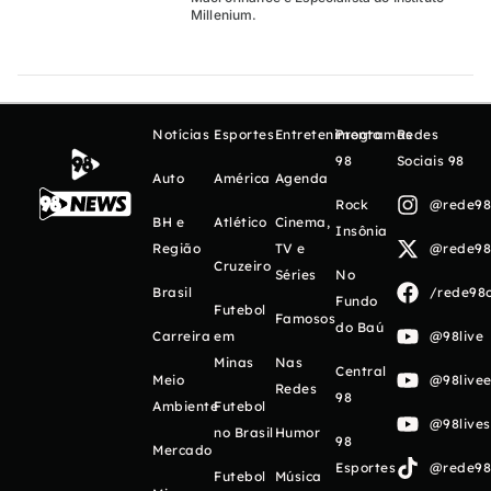
Millenium.
Notícias
Esportes
Entretenimento
Programas
Redes
98
Sociais 98
Auto
América
Agenda
Rock
@rede98o
BH e
Atlético
Cinema,
Insônia
Região
TV e
@rede98o
Cruzeiro
Séries
No
Brasil
/rede98o
Fundo
Futebol
Famosos
do Baú
Carreira
em
@98live
Minas
Nas
Central
Meio
@98livee
Redes
98
Ambiente
Futebol
@98live
no Brasil
Humor
98
Mercado
Esportes
@rede98o
Futebol
Música