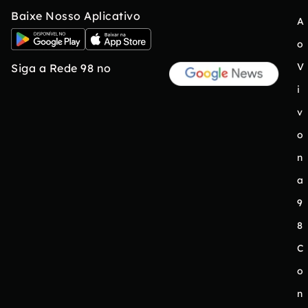
Baixe Nosso Aplicativo
A
o
V
Siga a Rede 98 no
i
v
o
n
a
9
8
C
o
n