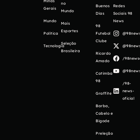
Minas
no
Buenos
Redes
Gerais
Mundo
Días
Sociais 98
Mundo
News
Mais
98
Esportes
Política
Futebol
@98newso
Clube
Seleção
Tecnologia
@98newso
Brasileira
Ricardo
/98newso
Amado
@98newso
Catimba
98
/98-
news-
Graffite
oficial
Barba,
Cabelo e
Bigode
Preleção