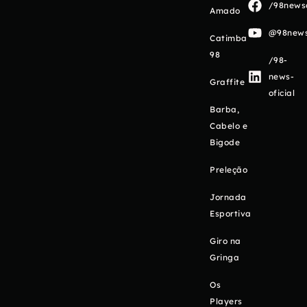
/98newso
Amado
@98newso
Catimba
98
/98-
news-
Graffite
oficial
Barba,
Cabelo e
Bigode
Preleção
Jornada
Esportiva
Giro na
Gringa
Os
Players