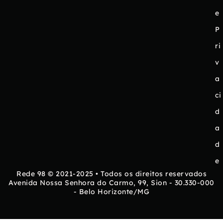
e
P
ri
v
a
ci
d
a
d
e
Rede 98 © 2021-2025 • Todos os direitos reservados
Avenida Nossa Senhora do Carmo, 99, Sion - 30.330-000
- Belo Horizonte/MG