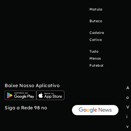
Matula
Buteco
Cadeira
Cativa
Tudo
Menos
Futebol
Baixe Nosso Aplicativo
A
o
V
Siga a Rede 98 no
i
v