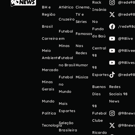
Rock
@rede98o
BH e
Atlético
Cinema,
Insônia
Região
TV e
@rede98o
Cruzeiro
Séries
No
Brasil
/rede98o
Fundo
Futebol
Famosos
do Baú
Carreira
em
@98live
Minas
Nas
Central
Meio
@98livee
Redes
98
Ambiente
Futebol
@98live
no Brasil
Humor
98
Mercado
Esportes
@rede98o
Futebol
Música
Minas
no
Buenos
Redes
Gerais
Mundo
Días
Sociais 98
Mundo
News
Mais
98
Esportes
Política
Futebol
@98newso
Clube
Seleção
Tecnologia
@98newso
Brasileira
Ricardo