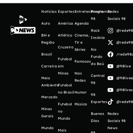
Notícias
Esportes
Entretenimento
Programas
Redes
98
Sociais 98
Auto
América
Agenda
Rock
@rede98o
BH e
Atlético
Cinema,
Insônia
Região
TV e
@rede98o
Cruzeiro
Séries
No
Brasil
/rede98o
Fundo
Futebol
Famosos
do Baú
Carreira
em
@98live
Minas
Nas
Central
Meio
@98livee
Redes
98
Ambiente
Futebol
@98live
no Brasil
Humor
98
Mercado
Esportes
@rede98o
Futebol
Música
Minas
no
Buenos
Redes
Gerais
Mundo
Días
Sociais 98
Mundo
News
Mais
98