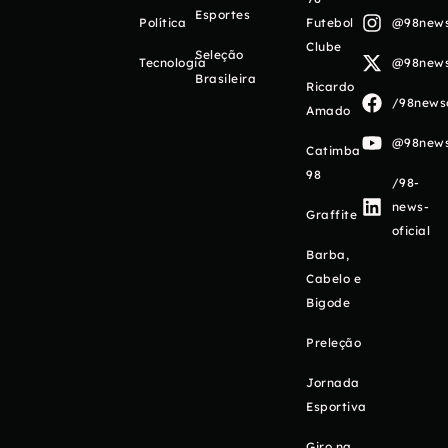
Esportes
Política
Futebol
@98newso
Clube
Seleção
Tecnologia
@98newso
Brasileira
Ricardo
/98newso
Amado
@98newso
Catimba
98
/98-
news-
Graffite
oficial
Barba,
Cabelo e
Bigode
Preleção
Jornada
Esportiva
Giro na