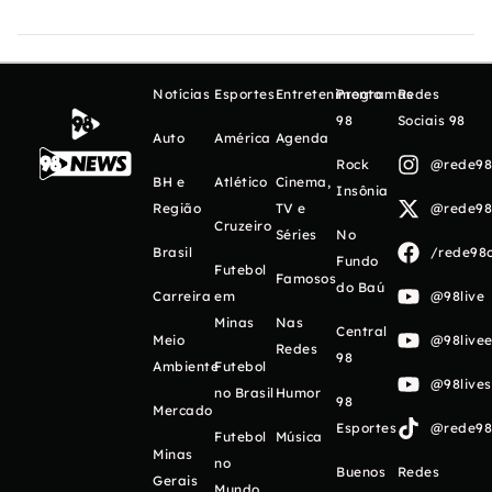
Notícias
Esportes
Entretenimento
Programas
Redes
98
Sociais 98
Auto
América
Agenda
Rock
@rede98o
BH e
Atlético
Cinema,
Insônia
Região
TV e
@rede98o
Cruzeiro
Séries
No
Brasil
/rede98o
Fundo
Futebol
Famosos
do Baú
Carreira
em
@98live
Minas
Nas
Central
Meio
@98livee
Redes
98
Ambiente
Futebol
@98live
no Brasil
Humor
98
Mercado
Esportes
@rede98o
Futebol
Música
Minas
no
Buenos
Redes
Gerais
Mundo