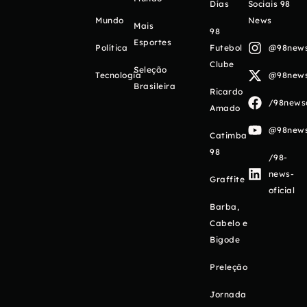
Días
Sociais 98
Mundo
News
Mais
98
Esportes
Política
Futebol
@98newso
Clube
Seleção
Tecnologia
@98newso
Brasileira
Ricardo
/98newso
Amado
@98newso
Catimba
98
/98-
news-
Graffite
oficial
Barba,
Cabelo e
Bigode
Preleção
Jornada