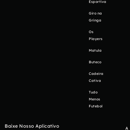
Esportiva
Giro na
Gringa
Os
Players
Matula
Buteco
Cadeira
Cativa
Tudo
Menos
Futebol
Baixe Nosso Aplicativo
A