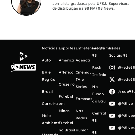
Jornalista graduada pela UFSJ. Supervisora
de distribuição na 98 FM/ 98 News.
Notícias
Esportes
Entretenimento
Programas
Redes
98
Sociais 98
Auto
América
Agenda
Rock
@rede98o
BH e
Atlético
Cinema,
Insônia
Região
TV e
@rede98o
Cruzeiro
Séries
No
Brasil
/rede98o
Fundo
Futebol
Famosos
do Baú
Carreira
em
@98live
Minas
Nas
Central
Meio
@98livee
Redes
98
Ambiente
Futebol
@98live
no Brasil
Humor
98
Mercado