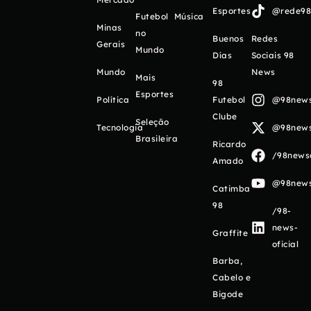
Esportes
@rede98o
Futebol
Música
Minas
no
Buenos
Redes
Gerais
Mundo
Días
Sociais 98
Mundo
News
Mais
98
Esportes
Política
Futebol
@98newso
Clube
Seleção
Tecnologia
@98newso
Brasileira
Ricardo
/98newso
Amado
@98newso
Catimba
98
/98-
news-
Graffite
oficial
Barba,
Cabelo e
Bigode