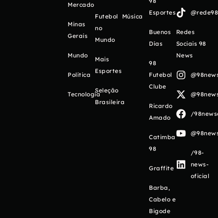
98
Mercado
Esportes
@rede98o
Futebol
Música
Minas
no
Buenos
Redes
Gerais
Mundo
Días
Sociais 98
Mundo
News
Mais
98
Esportes
Política
Futebol
@98newso
Clube
Seleção
Tecnologia
@98newso
Brasileira
Ricardo
/98newso
Amado
@98newso
Catimba
98
/98-
news-
Graffite
oficial
Barba,
Cabelo e
Bigode