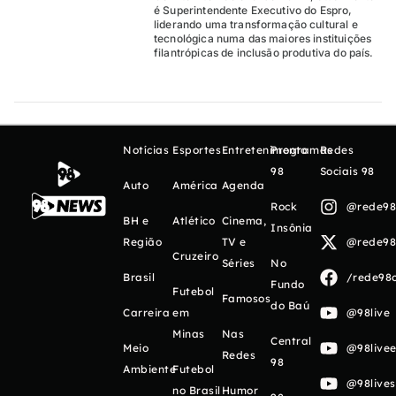
é Superintendente Executivo do Espro,
liderando uma transformação cultural e
tecnológica numa das maiores instituições
filantrópicas de inclusão produtiva do país.
Notícias
Esportes
Entretenimento
Programas
Redes
98
Sociais 98
Auto
América
Agenda
Rock
@rede98o
BH e
Atlético
Cinema,
Insônia
Região
TV e
@rede98o
Cruzeiro
Séries
No
Brasil
/rede98o
Fundo
Futebol
Famosos
do Baú
Carreira
em
@98live
Minas
Nas
Central
Meio
@98livee
Redes
98
Ambiente
Futebol
@98live
no Brasil
Humor