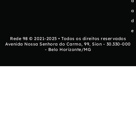
d
a
d
e
Rede 98 © 2021-2025 • Todos os direitos reservados
Avenida Nossa Senhora do Carmo, 99, Sion - 30.330-000
- Belo Horizonte/MG