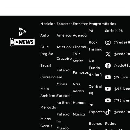
Notícias
Esportes
Entretenimento
Programas
Redes
98
Sociais 98
Auto
América
Agenda
Rock
@rede98o
BH e
Atlético
Cinema,
Insônia
Região
TV e
@rede98o
Cruzeiro
Séries
No
Brasil
/rede98o
Fundo
Futebol
Famosos
do Baú
Carreira
em
@98live
Minas
Nas
Central
Meio
@98livee
Redes
98
Ambiente
Futebol
@98live
no Brasil
Humor
98
Mercado
Esportes
@rede98o
Futebol
Música
Minas
no
Buenos
Redes
Gerais
Mundo