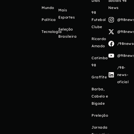
Días
Sociais 98
Mundo
News
Mais
98
Esportes
Política
Futebol
@98newso
Clube
Seleção
Tecnologia
@98newso
Brasileira
Ricardo
/98newso
Amado
@98newso
Catimba
98
/98-
news-
Graffite
oficial
Barba,
Cabelo e
Bigode
Preleção
Jornada