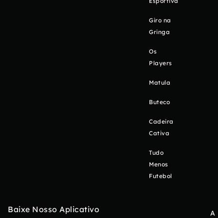
Esportiva
Giro na
Gringa
Os
Players
Matula
Buteco
Cadeira
Cativa
Tudo
Menos
Futebol
Baixe Nosso Aplicativo
A