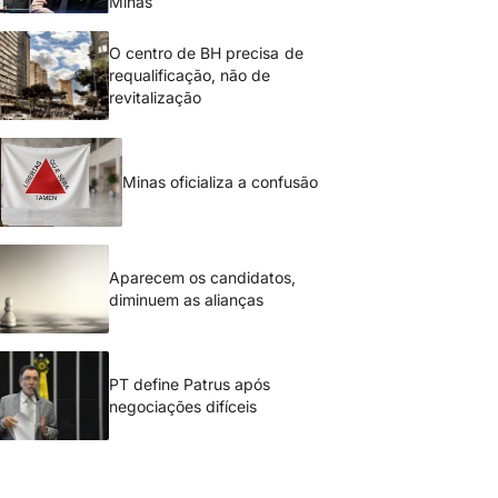
Minas
O centro de BH precisa de
requalificação, não de
revitalização
Minas oficializa a confusão
Aparecem os candidatos,
diminuem as alianças
PT define Patrus após
negociações difíceis