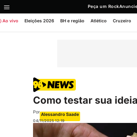
Peça um Rock
Anuncie
Ao vivo
Eleições 2026
BH e região
Atlético
Cruzeiro
Como testar sua ideia
Por
Alessandro Saade
04/11/2025
12:19