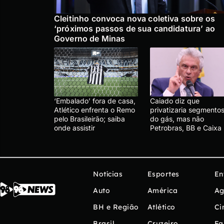
Cleitinho convoca nova coletiva sobre os
‘próximos passos de sua candidatura’ ao
Governo de Minas
‘Embalado’ fora de casa,
Caiado diz que
Atlético enfrenta o Remo
privatizaria segmento
pelo Brasileirão; saiba
do gás, mas não
onde assistir
Petrobras, BB e Caixa
Notícias
Esportes
En
Auto
América
Ag
BH e Região
Atlético
Ci
Brasil
Cruzeiro
Fa