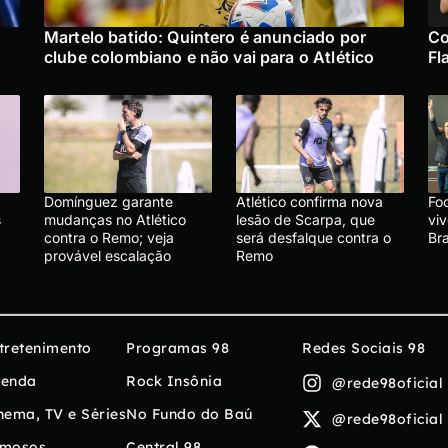
Martelo batido: Quintero é anunciado por
Co
clube colombiano e não vai para o Atlético
Fl
Domínguez garante
Atlético confirma nova
Foo
s
mudanças no Atlético
lesão de Scarpa, que
vi
contra o Remo; veja
será desfalque contra o
Br
provável escalação
Remo
tretenimento
Programas 98
Redes Sociais 98
enda
Rock Insônia
@rede98oficial
nema, TV e Séries
No Fundo do Baú
@rede98oficial
mosos
Central 98