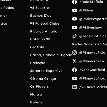
/rede98oficial
s Redes
98 Esportes
@98live
umor
Buenos Días
@98liveesporte
sica
98 Futebol Clube
@98liveshow
Ricardo Amado
@rede98oficial
Catimba 98
Redes Sociais 98 N
Graffite
@98newsoficial
Barba, Cabelo e Bigode
@98newsoficial
Preleção
/98newsoficial
Jornada Esportiva
@98newsoficial
Giro na Gringa
Os Players
/98-news-oficia
Matula
Buteco